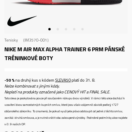
Tenisky
IM3570-001
NIKE M AIR MAX ALPHA TRAINER 6 PRM
PÁNSKÉ
TRÉNINKOVÉ BOTY
-50 %
na druhý kus s kódem
SLEVA50
platí do 31. 8.
Nelze kombinovat s jinými kódy.
Neplatí na produkty označené jako CENOVÝ HIT a FINAL SALE.
Tato sleva je poskytována pouze při současném nákupu dvou výrobků. V rámci této akce dochází k
uzavření dvou samostatných kupních smluv, které jsou však vzájemně závislé podle § 1727
občanského zákoníku. To znamená, že pokud využijete právo odstoupit od jedné z těchto smluv,
zaniká i druhá smlouva, a je nutné vrátit oba zakoupené výrobky. Podrobné podmínky akce najdete
v čl. 9 našich OP.