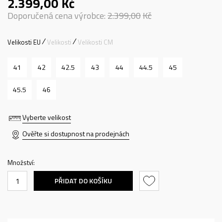
2.399,00
Kč
Doporučená cena výrobce:
2.399,00
Kč
Velikosti EU
Velikosti
Velikosti CM
41
42
42.5
43
44
44.5
45
45.5
46
Vyberte velikost
Ověřte si dostupnost na prodejnách
Množství:
PŘIDAT DO KOŠÍKU