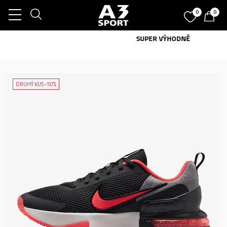
0
0
SUPER VÝHODNĚ
DRUHÝ KUS -50%