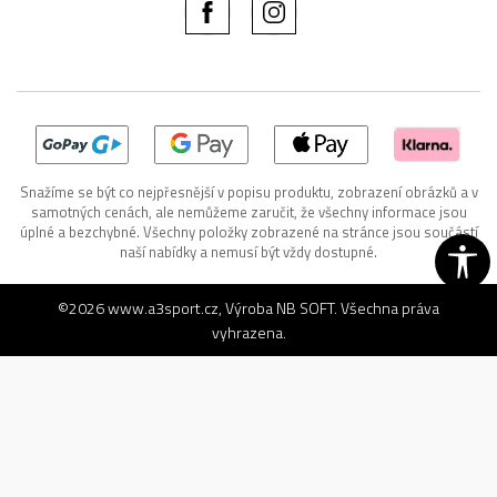
Snažíme se být co nejpřesnější v popisu produktu, zobrazení obrázků a v
samotných cenách, ale nemůžeme zaručit, že všechny informace jsou
úplné a bezchybné. Všechny položky zobrazené na stránce jsou součástí
naší nabídky a nemusí být vždy dostupné.
©2026
www.a3sport.cz
, Výroba
NB SOFT
. Všechna práva
vyhrazena.