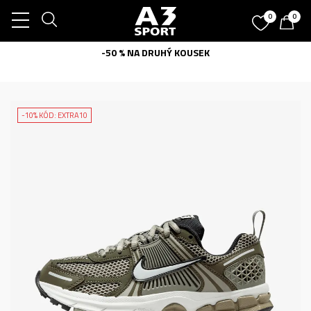
0
0
-50 % NA DRUHÝ KOUSEK
-10% KÓD: EXTRA10