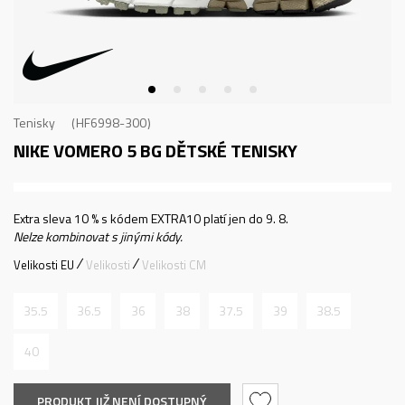
Tenisky
HF6998-300
NIKE VOMERO 5 BG
DĚTSKÉ TENISKY
Extra sleva 10 % s kódem EXTRA10 platí jen do 9. 8.
Nelze kombinovat s jinými kódy.
Velikosti EU
Velikosti
Velikosti CM
35.5
36.5
36
38
37.5
39
38.5
40
PRODUKT JIŽ NENÍ DOSTUPNÝ