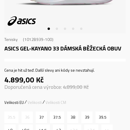
Tenisky
1012B939-100
ASICS GEL-KAYANO 33
DÁMSKÁ BĚŽECKÁ OBUV
Cena je hit už teď. Další slevy ani kódy se nevztahují.
4.899,00
Kč
Doporučená cena výrobce:
4.899,00
Kč
Velikosti EU
Velikosti
Velikosti CM
35.5
36
37
37.5
38
39
39.5