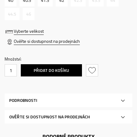
40
40.5
41.5
42
42.5
43.5
44
44.5
46
Vyberte velikost
Ověřte si dostupnost na prodejnách
Množství:
PŘIDAT DO KOŠÍKU
PODROBNOSTI
OVĚŘTE SI DOSTUPNOST NA PRODEJNÁCH
PODOBNÉ PRODUKTY