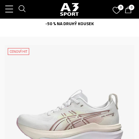
0
0
-50 % NA DRUHÝ KOUSEK
CENOVÝ HIT