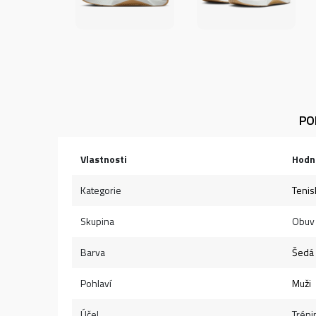
PO
Vlastnosti
Hodn
Kategorie
Tenis
Skupina
Obuv
Barva
Šedá
Pohlaví
Muži
Účel
Tréni