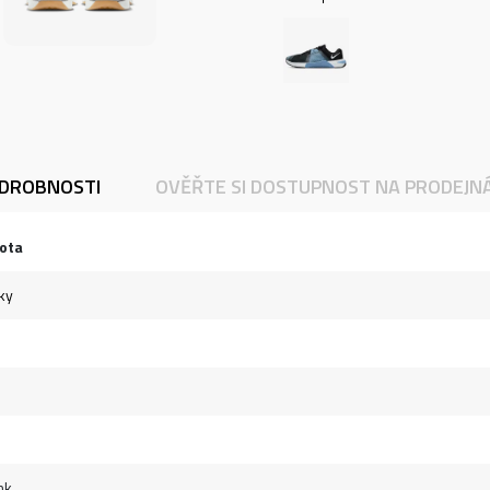
DROBNOSTI
OVĚŘTE SI DOSTUPNOST NA PRODEJN
ota
ky
nk