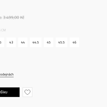
e:
3.499,00
Kč
ti CM
5
43
44
44.5
45
45.5
46
rodejnách
OŠÍKU