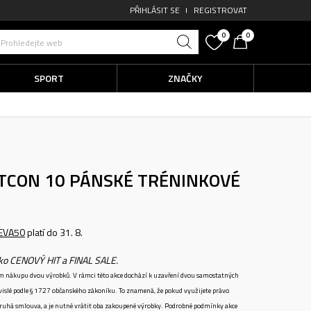
PŘIHLÁSIT SE
REGISTROVAT
0
0
Prohledejte web
SPORT
ZNAČKY
ETCON 10
PÁNSKÉ TRÉNINKOVÉ
EVA50
platí do 31. 8.
ako CENOVÝ HIT a FINAL SALE.
ném nákupu dvou výrobků. V rámci této akce dochází k uzavření dvou samostatných
vislé podle § 1727 občanského zákoníku. To znamená, že pokud využijete právo
 druhá smlouva, a je nutné vrátit oba zakoupené výrobky. Podrobné podmínky akce