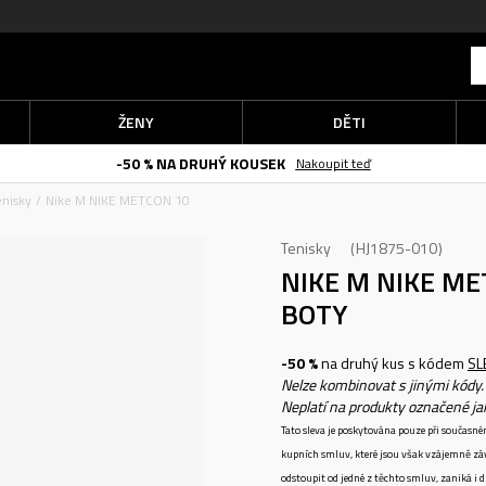
ŽENY
DĚTI
-50 % NA DRUHÝ KOUSEK
Nakoupit teď
enisky
Nike M NIKE METCON 10
Tenisky
HJ1875-010
NIKE M NIKE M
BOTY
-50 %
na druhý kus s kódem
SL
Nelze kombinovat s jinými kódy.
Neplatí na produkty označené j
Tato sleva je poskytována pouze při součas
kupních smluv, které jsou však vzájemně zá
odstoupit od jedné z těchto smluv, zaniká i