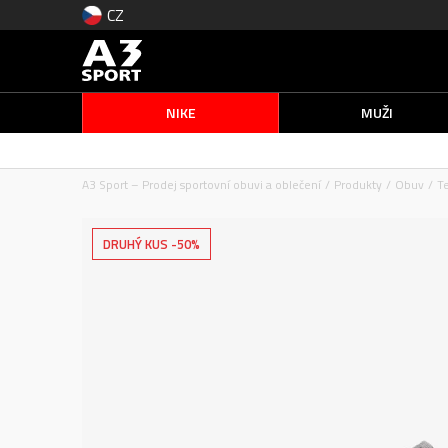
CZ
NIKE
MUŽI
A3 Sport – Prodej sportovní obuvi a oblečení
Produkty
Obuv
T
DRUHÝ KUS -50%