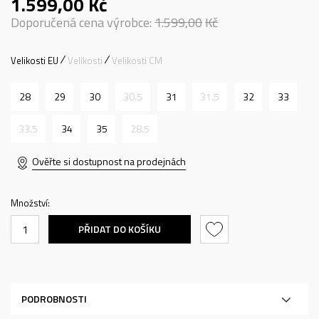
1.599,00
Kč
Doporučená cena výrobce:
1.599,00
Kč
Velikosti EU
Velikosti
Velikosti CM
28
29
30
30.5
31
31.5
32
33
33.5
34
35
28.5
Ověřte si dostupnost na prodejnách
Množství:
PŘIDAT DO KOŠÍKU
PODROBNOSTI