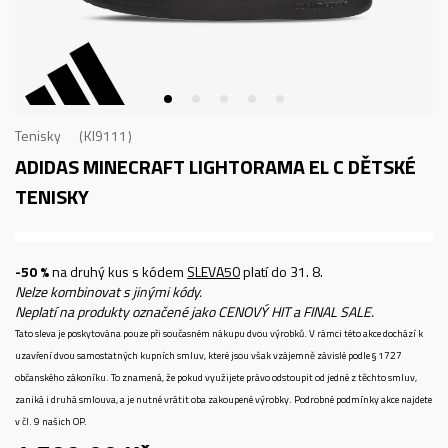
Tenisky
KI9111
ADIDAS MINECRAFT LIGHTORAMA EL C
DĚTSKÉ
TENISKY
-50 %
na druhý kus s kódem
SLEVA50
platí do 31. 8.
Nelze kombinovat s jinými kódy.
Neplatí na produkty označené jako CENOVÝ HIT a FINAL SALE.
Tato sleva je poskytována pouze při současném nákupu dvou výrobků. V rámci této akce dochází k
uzavření dvou samostatných kupních smluv, které jsou však vzájemně závislé podle § 1727
občanského zákoníku. To znamená, že pokud využijete právo odstoupit od jedné z těchto smluv,
zaniká i druhá smlouva, a je nutné vrátit oba zakoupené výrobky. Podrobné podmínky akce najdete
v čl. 9 našich OP.