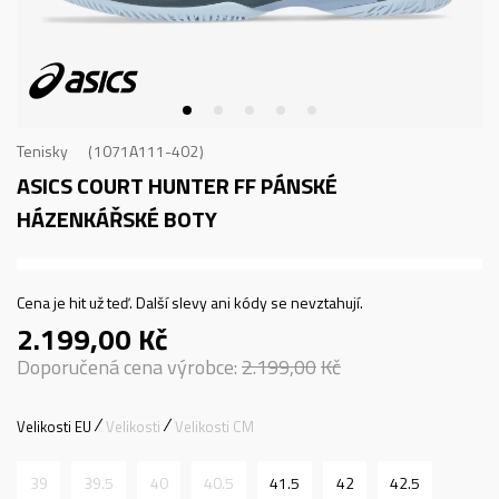
Tenisky
1071A111-402
ASICS COURT HUNTER FF
PÁNSKÉ
HÁZENKÁŘSKÉ BOTY
Cena je hit už teď. Další slevy ani kódy se nevztahují.
2.199,00
Kč
Doporučená cena výrobce:
2.199,00
Kč
Velikosti EU
Velikosti
Velikosti CM
39
39.5
40
40.5
41.5
42
42.5