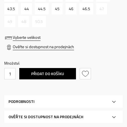
43.5
44
44.5
45
46
46.5
47
49
48
50.5
Vyberte velikost
Ověřte si dostupnost na prodejnách
Množství:
PŘIDAT DO KOŠÍKU
PODROBNOSTI
OVĚŘTE SI DOSTUPNOST NA PRODEJNÁCH