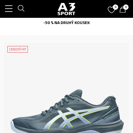
0
0
-50 % NA DRUHÝ KOUSEK
CENOVÝ HIT