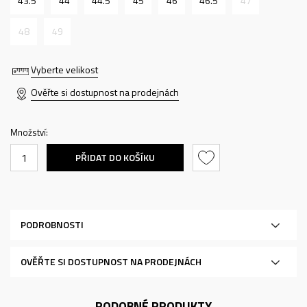
43.5
44
44.5
45
46
46.5
47
48
49
Vyberte velikost
Ověřte si dostupnost na prodejnách
Množství:
PŘIDAT DO KOŠÍKU
PODROBNOSTI
OVĚŘTE SI DOSTUPNOST NA PRODEJNÁCH
PODOBNÉ PRODUKTY