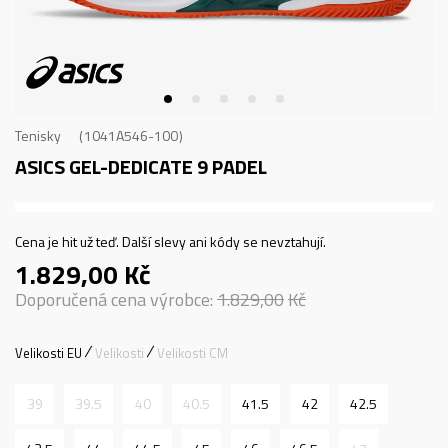
Tenisky
1041A546-100
ASICS GEL-DEDICATE 9 PADEL
Cena je hit už teď. Další slevy ani kódy se nevztahují.
1.829,00
Kč
Doporučená cena výrobce:
1.829,00
Kč
Velikosti EU
Velikosti
Velikosti CM
39
39.5
40
40.5
41.5
42
42.5