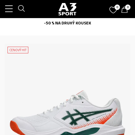
0
0
-50 % NA DRUHÝ KOUSEK
CENOVÝ HIT