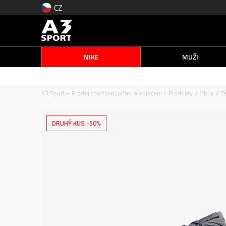
CZ
NIKE
MUŽI
A3 Sport – Prodej sportovní obuvi a oblečení
Produkty
Obuv
T
DRUHÝ KUS -50%