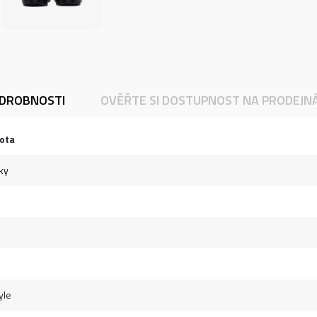
DROBNOSTI
OVĚŘTE SI DOSTUPNOST NA PRODEJN
ota
ky
yle