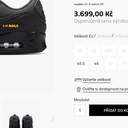
najdete v čl. 9 našich OP.
3.699,00
Kč
Doporučená cena výrobc
Velikosti EU
Velikosti
Velikos
39
40
40.5
41
45.5
46
47
47.
Vyberte velikost
Ověřte si dostupnost na p
Množství:
PŘIDAT DO K