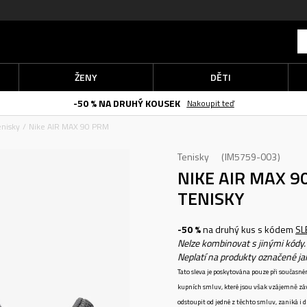
ŽENY
DĚTI
-50 % NA DRUHÝ KOUSEK
Nakoupit teď
enisky
Nike AIR MAX 90 PRM
Tenisky
IM5759-003
NIKE AIR MAX 
TENISKY
-50 %
na druhý kus s kódem
SL
Nelze kombinovat s jinými kódy.
Neplatí na produkty označené j
Tato sleva je poskytována pouze při součas
kupních smluv, které jsou však vzájemně zá
odstoupit od jedné z těchto smluv, zaniká i