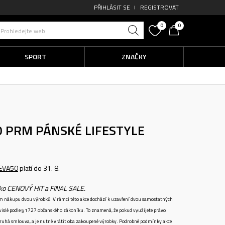
PŘIHLÁSIT SE
REGISTROVAT
0
0
Prohledejte web
SPORT
ZNAČKY
90 PRM
PÁNSKÉ LIFESTYLE
EVA50
platí do 31. 8.
ako CENOVÝ HIT a FINAL SALE.
ném nákupu dvou výrobků. V rámci této akce dochází k uzavření dvou samostatných
vislé podle § 1727 občanského zákoníku. To znamená, že pokud využijete právo
 druhá smlouva, a je nutné vrátit oba zakoupené výrobky. Podrobné podmínky akce