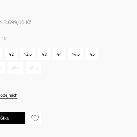
e:
3.699,00
Kč
ti CM
42
42.5
43
44
44.5
45
5
48.5
49.5
rodejnách
OŠÍKU