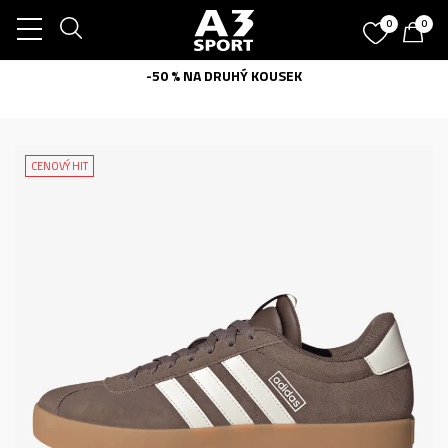
0
0
-50 % NA DRUHÝ KOUSEK
CENOVÝ HIT