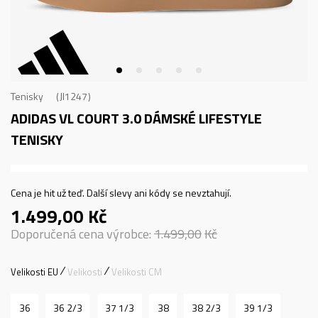
Tenisky
JI1247
ADIDAS VL COURT 3.0
DÁMSKÉ LIFESTYLE
TENISKY
Cena je hit už teď. Další slevy ani kódy se nevztahují.
1.499,00
Kč
Doporučená cena výrobce:
1.499,00
Kč
Velikosti EU
Velikosti
Velikosti CM
36
36 2/3
37 1/3
38
38 2/3
39 1/3