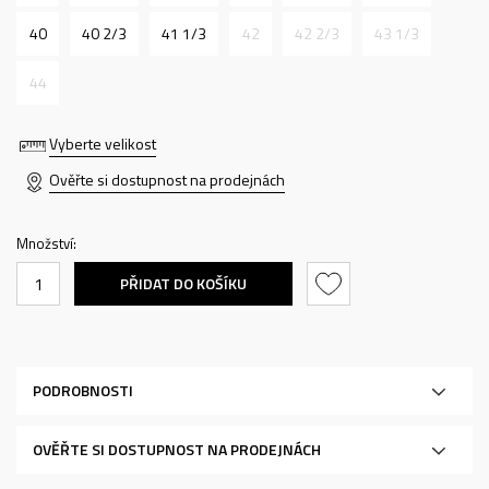
40
40 2/3
41 1/3
42
42 2/3
43 1/3
44
Vyberte velikost
Ověřte si dostupnost na prodejnách
Množství:
PŘIDAT DO KOŠÍKU
PODROBNOSTI
OVĚŘTE SI DOSTUPNOST NA PRODEJNÁCH