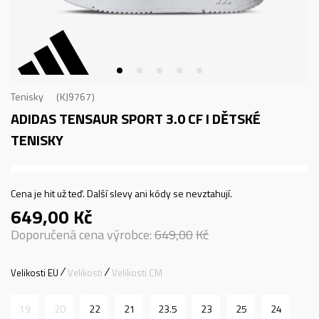
Tenisky
KJ9767
ADIDAS TENSAUR SPORT 3.0 CF I
DĚTSKÉ
TENISKY
Cena je hit už teď. Další slevy ani kódy se nevztahují.
649,00
Kč
Doporučená cena výrobce:
649,00
Kč
Velikosti EU
Velikosti
Velikosti CM
19
20
22
21
23.5
23
25
24