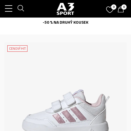
0
0
-50 % NA DRUHÝ KOUSEK
CENOVÝ HIT