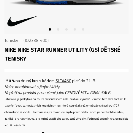
Tenisky
IO2338-400
NIKE NIKE STAR RUNNER UTILITY (GS)
DĚTSKÉ
TENISKY
-50 %
na druhý kus s kódem
SLEVA50
platí do 31. 8.
Nelze kombinovat s jinými kódy.
Neplatí na produkty označené jako CENOVÝ HIT a FINAL SALE.
Tato sleva je poskytována pouze při současném nákupu dvou výrobků. V rámci této akce dochází k
uzavření dvou samostatných kupních smluv, které jsou však vzájemně závislé podle § 1727
občanského zákoníku. To znamená, že pokud využijete právo odstoupit od jedné z těchto smluv,
zaniká i druhá smlouva, a je nutné vrátit oba zakoupené výrobky. Podrobné podmínky akce najdete
v čl. 9 našich OP.