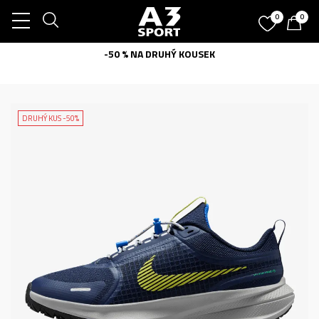
0
0
-50 % NA DRUHÝ KOUSEK
DRUHÝ KUS -50%