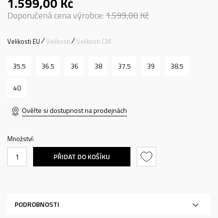
1.599,00
Kč
Doporučená cena výrobce:
1.599,00
Kč
Velikosti EU
Velikosti
Velikosti CM
35.5
36.5
36
38
37.5
39
38.5
40
Ověřte si dostupnost na prodejnách
Množství:
PŘIDAT DO KOŠÍKU
PODROBNOSTI