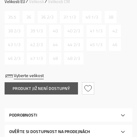
Velikosti EU
Velikosti
Velikosti CM
35.5
36
36 2/3
37 1/3
49 1/3
38
38 2/3
39 1/3
40
40 2/3
41 1/3
42
43 1/3
42 2/3
44
44 2/3
45 1/3
46
46 2/3
47 1/3
48
48 2/3
Vyberte velikost
PRODUKT JIŽ NENÍ DOSTUPNÝ
PODROBNOSTI
OVĚŘTE SI DOSTUPNOST NA PRODEJNÁCH