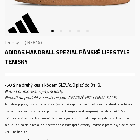
Tenisky
JR3846
ADIDAS HANDBALL SPEZIAL
PÁNSKÉ LIFESTYLE
TENISKY
-50 %
na druhý kus s kódem
SLEVA50
platí do 31. 8.
Nelze kombinovat s jinými kódy.
Neplatí na produkty označené jako CENOVÝ HIT a FINAL SALE.
Tato sleva je poskytována pouze při současném nákupu dvou výrobků. V rámci této akce dochází k
uzavření dvou samostatných kupních smluv, které jsou však vzájemně závislé podle § 1727
občanského zákoníku. To znamená, že pokud využijete právo odstoupit od jedné z těchto smluv,
zaniká i druhá smlouva, a je nutné vrátit oba zakoupené výrobky. Podrobné podmínky akce najdete
v čl. 9 našich OP.