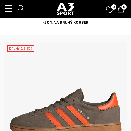
0
0
-50 % NA DRUHÝ KOUSEK
DRUHÝ KUS -50%