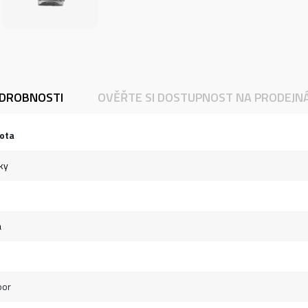
DROBNOSTI
OVĚŘTE SI DOSTUPNOST NA PRODEJN
ota
ky
á
oor