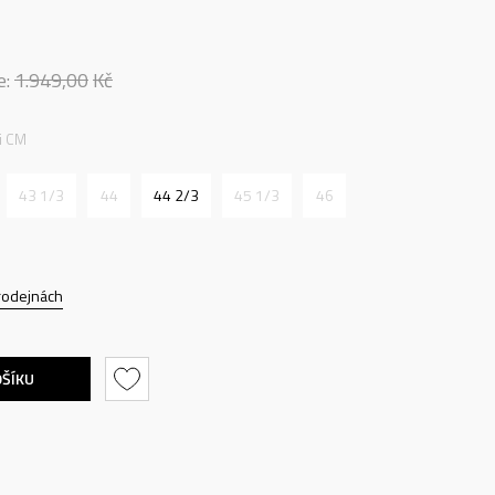
e:
1.949,00
Kč
ti CM
43 1/3
44
44 2/3
45 1/3
46
rodejnách
OŠÍKU