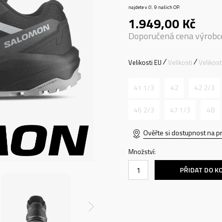
najdete v čl. 9 našich OP.
1.949,00
Kč
Doporučená cena výrobc
Velikosti EU
Velikosti
Velikos
41 1/3
42
42 2/3
46 2/3
47 1/3
48
Ověřte si dostupnost na p
Množství:
PŘIDAT DO K