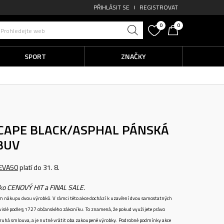
PŘIHLÁSIT SE
REGISTROVAT
0
0
Prohledejte web
SPORT
ZNAČKY
CAPE BLACK/ASPHAL
PÁNSKÁ
BUV
EVA50
platí do 31. 8.
ako CENOVÝ HIT a FINAL SALE.
ném nákupu dvou výrobků. V rámci této akce dochází k uzavření dvou samostatných
vislé podle § 1727 občanského zákoníku. To znamená, že pokud využijete právo
 druhá smlouva, a je nutné vrátit oba zakoupené výrobky. Podrobné podmínky akce