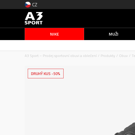
CZ
NIKE
MUŽI
A3 Sport – Prodej sportovní obuvi a oblečení
Produkty
Obuv
T
DRUHÝ KUS -50%