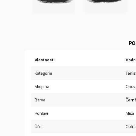
PO
Vlastnosti
Hodn
Kategorie
Tenis
Skupina
Obuv
Barva
Čern
Pohlaví
Muži
Účel
Outd