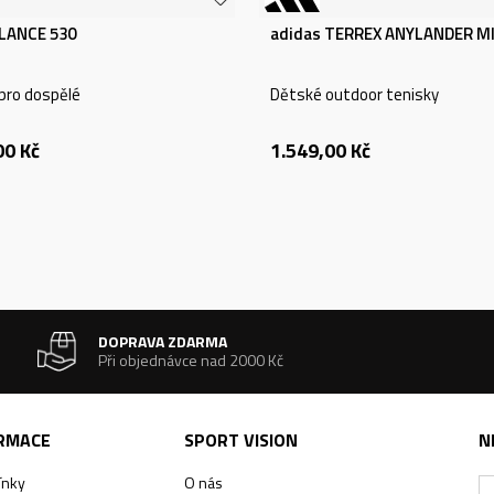
LANCE 530
adidas TERREX ANYLANDER MI
pro dospělé
Dětské outdoor tenisky
00
Kč
1.549,00
Kč
DOPRAVA ZDARMA
Při objednávce nad 2000 Kč
ORMACE
SPORT VISION
N
ínky
O nás