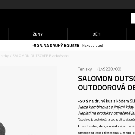
ŽENY
DĚTI
-50 % NA DRUHÝ KOUSEK
Nakoupit teď
enisky
SALOMON OUTSCAPE Black/Asphal
Tenisky
L49228700
SALOMON OUTS
OUTDOOROVÁ O
-50 %
na druhý kus s kódem
SL
Nelze kombinovat s jinými kódy.
Neplatí na produkty označené j
Tato sleva je poskytována pouze při součas
kupních smluv, které jsou však vzájemně zá
odstoupit od jedné z těchto smluv, zaniká i