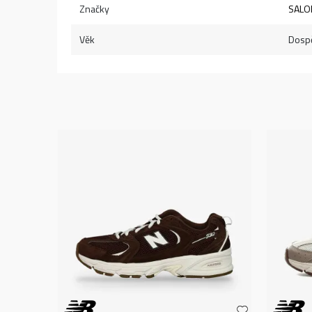
Značky
SAL
Věk
Dospě