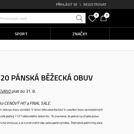
PŘIHLÁSIT SE
REGISTROVAT
0
0
Prohledejte web
SPORT
ZNAČKY
520
PÁNSKÁ BĚŽECKÁ OBUV
EVA50
platí do 31. 8.
ako CENOVÝ HIT a FINAL SALE.
ném nákupu dvou výrobků. V rámci této akce dochází k uzavření dvou samostatných
vislé podle § 1727 občanského zákoníku. To znamená, že pokud využijete právo
 druhá smlouva, a je nutné vrátit oba zakoupené výrobky. Podrobné podmínky akce