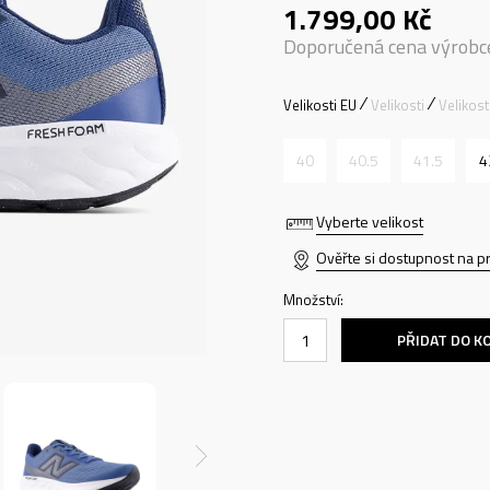
1.799,00
Kč
Doporučená cena výrobc
Velikosti EU
Velikosti
Velikos
40
40.5
41.5
4
Vyberte velikost
Ověřte si dostupnost na p
Množství:
PŘIDAT DO K