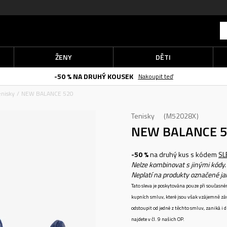
ŽENY
DĚTI
-50 % NA DRUHÝ KOUSEK
Nakoupit teď
enisky
NEW BALANCE 520
Tenisky
M52028X
NEW BALANCE 
-50 %
na druhý kus s kódem
SL
Nelze kombinovat s jinými kódy.
Neplatí na produkty označené j
Tato sleva je poskytována pouze při součas
kupních smluv, které jsou však vzájemně zá
odstoupit od jedné z těchto smluv, zaniká i
najdete v čl. 9 našich OP.