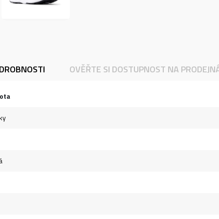
DROBNOSTI
OVĚŘTE SI DOSTUPNOST NA PRODEJN
ota
ky
á