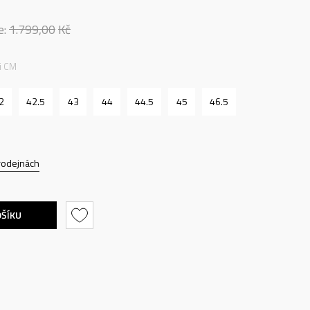
e:
1.799,00
Kč
ti CM
2
42.5
43
44
44.5
45
46.5
rodejnách
OŠÍKU