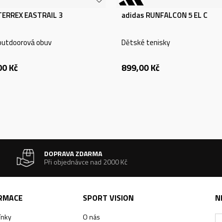
TERREX EASTRAIL 3
adidas RUNFALCON 5 EL C
outdoorová obuv
Dětské tenisky
00
Kč
899,00
Kč
DOPRAVA ZDARMA
Při objednávce nad 2000 Kč
ORMACE
SPORT VISION
N
ínky
O nás