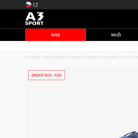
CZ
NIKE
MUŽI
A3 Sport – Prodej sportovní obuvi a oblečení
Produkty
Obuv
T
DRUHÝ KUS -50%