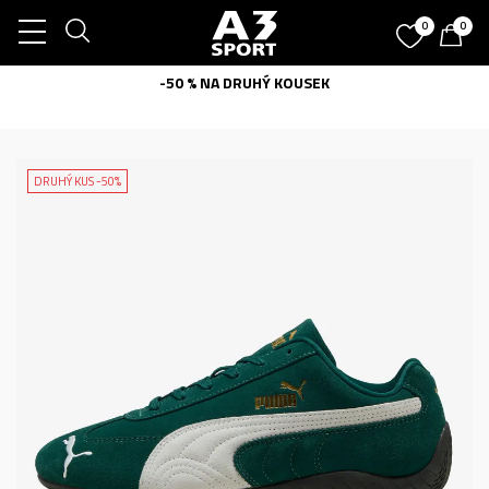
0
0
-50 % NA DRUHÝ KOUSEK
DRUHÝ KUS -50%