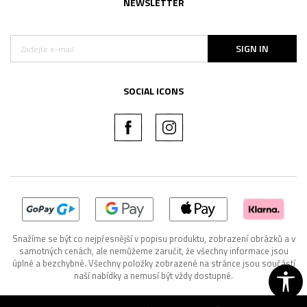
NEWSLETTER
SIGN IN
SOCIAL ICONS
Snažíme se být co nejpřesnější v popisu produktu, zobrazení obrázků a v
samotných cenách, ale nemůžeme zaručit, že všechny informace jsou
úplné a bezchybné. Všechny položky zobrazené na stránce jsou součástí
naší nabídky a nemusí být vždy dostupné.