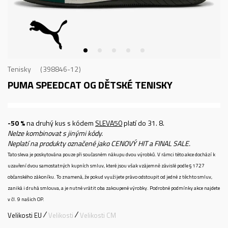
Tenisky
398846-12
PUMA SPEEDCAT OG
DĚTSKÉ TENISKY
-50 %
na druhý kus s kódem
SLEVA50
platí do 31. 8.
Nelze kombinovat s jinými kódy.
Neplatí na produkty označené jako CENOVÝ HIT a FINAL SALE.
Tato sleva je poskytována pouze při současném nákupu dvou výrobků. V rámci této akce dochází k
uzavření dvou samostatných kupních smluv, které jsou však vzájemně závislé podle § 1727
občanského zákoníku. To znamená, že pokud využijete právo odstoupit od jedné z těchto smluv,
zaniká i druhá smlouva, a je nutné vrátit oba zakoupené výrobky. Podrobné podmínky akce najdete
v čl. 9 našich OP.
Velikosti EU
Velikosti
Velikosti CM