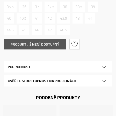
35.5
36
37
37.5
38
38.5
39
40
40.5
41
42
42.5
43
44
44.5
45
46
47
48.5
PRODUKT JIŽ NENÍ DOSTUPNÝ
PODROBNOSTI
OVĚŘTE SI DOSTUPNOST NA PRODEJNÁCH
PODOBNÉ PRODUKTY