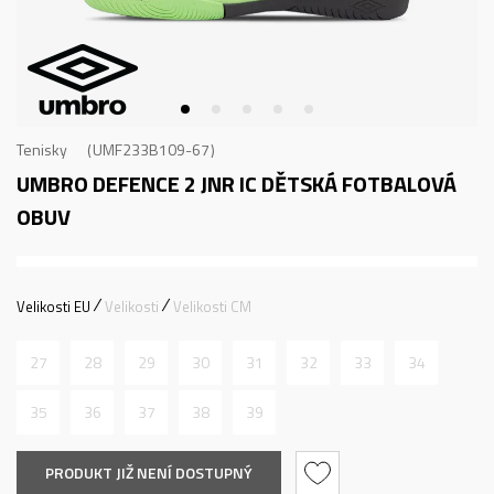
Tenisky
UMF233B109-67
UMBRO DEFENCE 2 JNR IC
DĚTSKÁ FOTBALOVÁ
OBUV
Velikosti EU
Velikosti
Velikosti CM
27
28
29
30
31
32
33
34
35
36
37
38
39
PRODUKT JIŽ NENÍ DOSTUPNÝ