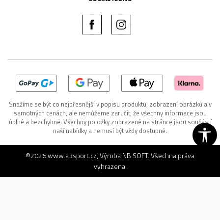
Snažíme se být co nejpřesnější v popisu produktu, zobrazení obrázků a v
samotných cenách, ale nemůžeme zaručit, že všechny informace jsou
úplné a bezchybné. Všechny položky zobrazené na stránce jsou součástí
naší nabídky a nemusí být vždy dostupné.
©2026
www.a3sport.cz
, Výroba
NB SOFT
. Všechna práva
vyhrazena.