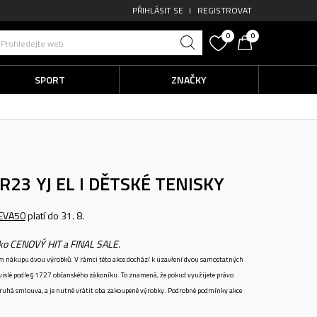
PŘIHLÁSIT SE
REGISTROVAT
0
0
Prohledejte web
SPORT
ZNAČKY
23 YJ EL I
DĚTSKÉ TENISKY
EVA50
platí do 31. 8.
ako CENOVÝ HIT a FINAL SALE.
ném nákupu dvou výrobků. V rámci této akce dochází k uzavření dvou samostatných
vislé podle § 1727 občanského zákoníku. To znamená, že pokud využijete právo
 druhá smlouva, a je nutné vrátit oba zakoupené výrobky. Podrobné podmínky akce