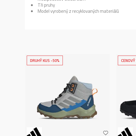
Tři pruhy
Model vyrobený z recyklovaných materiálů
DRUHÝ KUS -50%
CENOVÝ 