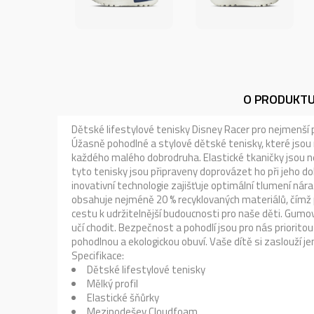
O PRODUKT
Dětské lifestylové tenisky Disney Racer pro nejmenší po
Úžasně pohodlné a stylové dětské tenisky, které jsou 
každého malého dobrodruha. Elastické tkaničky jsou ne
tyto tenisky jsou připraveny doprovázet ho při jeho d
inovativní technologie zajišťuje optimální tlumení ná
obsahuje nejméně 20 % recyklovaných materiálů, čímž p
cestu k udržitelnější budoucnosti pro naše děti. Gumo
učí chodit. Bezpečnost a pohodlí jsou pro nás priorito
pohodlnou a ekologickou obuví. Vaše dítě si zaslouží jen
Specifikace:
Dětské lifestylové tenisky
Mělký profil
Elastické šňůrky
Mezipodešev Cloudfoam