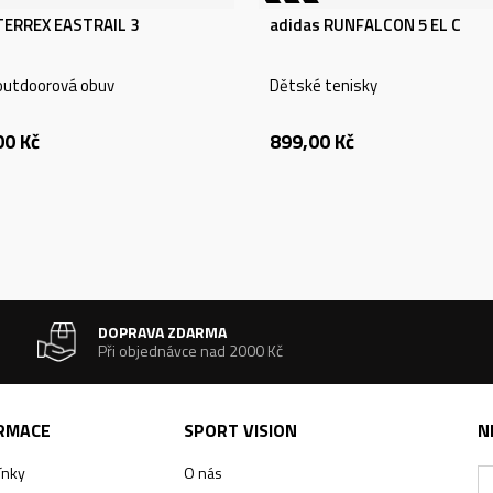
TERREX EASTRAIL 3
adidas RUNFALCON 5 EL C
outdoorová obuv
Dětské tenisky
00
Kč
899,00
Kč
DOPRAVA ZDARMA
Při objednávce nad 2000 Kč
ORMACE
SPORT VISION
N
ínky
O nás