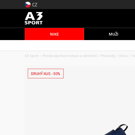
CZ
NIKE
MUŽI
A3 Sport – Prodej sportovní obuvi a oblečení
Produkty
Obuv
T
DRUHÝ KUS -50%