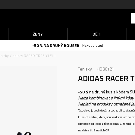
ŽENY
DĚTI
-50 % NA DRUHÝ KOUSEK
Nakoupit teď
enisky
adidas RACER TR23 YJ EL I
Tenisky
ID8012
ADIDAS RACER TR
-50 %
na druhý kus s kódem
SL
Nelze kombinovat s jinými kódy.
Neplatí na produkty označené j
Tato sleva je poskytována pouze při součas
kupních smluv, které jsou však vzájemně zá
odstoupit od jedné z těchto smluv, zaniká i
najdete v čl. 9 našich OP.