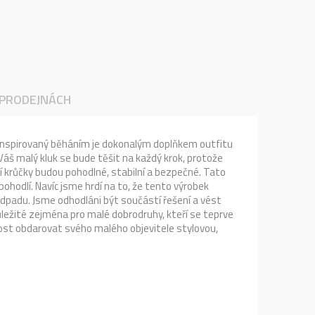
 PRODEJNÁCH
n inspirovaný běháním je dokonalým doplňkem outfitu
Váš malý kluk se bude těšit na každý krok, protože
ní krůčky budou pohodlné, stabilní a bezpečné. Tato
ohodlí. Navíc jsme hrdí na to, že tento výrobek
odpadu. Jsme odhodláni být součástí řešení a vést
ůležité zejména pro malé dobrodruhy, kteří se teprve
žitost obdarovat svého malého objevitele stylovou,