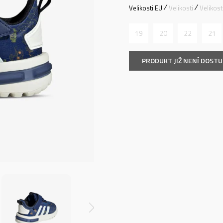
Velikosti EU
Velikosti
Velikos
19
20
22
21
PRODUKT JIŽ NENÍ DOST