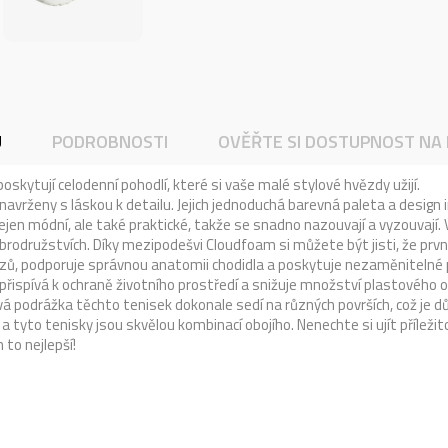
U
PODROBNOSTI
OVĚŘTE SI DOSTUPNOST NA
skytují celodenní pohodlí, které si vaše malé stylové hvězdy užijí.
navrženy s láskou k detailu. Jejich jednoduchá barevná paleta a desig
jen módní, ale také praktické, takže se snadno nazouvají a vyzouvají. 
obrodružstvích. Díky mezipodešvi Cloudfoam si můžete být jisti, že prv
razů, podporuje správnou anatomii chodidla a poskytuje nezaměnitelné p
řispívá k ochraně životního prostředí a snižuje množství plastového 
vá podrážka těchto tenisek dokonale sedí na různých površích, což je d
u a tyto tenisky jsou skvělou kombinací obojího. Nenechte si ujít příle
 to nejlepší!