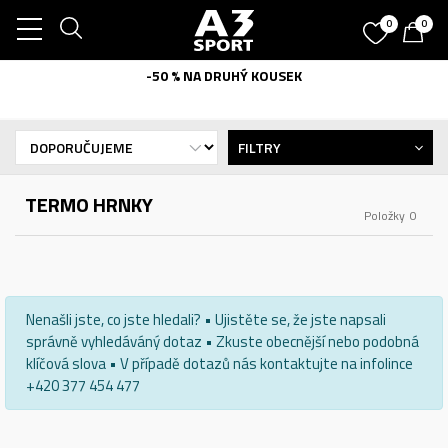
0
0
-50 % NA DRUHÝ KOUSEK
FILTRY
TERMO HRNKY
Položky
0
Nenašli jste, co jste hledali? • Ujistěte se, že jste napsali
správně vyhledáváný dotaz • Zkuste obecnější nebo podobná
klíčová slova • V případě dotazů nás kontaktujte na infolince
+420 377 454 477