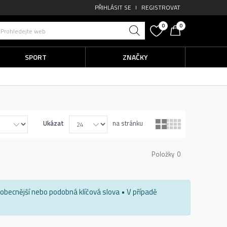
PŘIHLÁSIT SE
REGISTROVAT
0
0
Prohledejte web
SPORT
ZNAČKY
Ukázat
na stránku
Položky
0
e obecnější nebo podobná klíčová slova • V případě