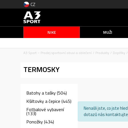
CZ
NIKE
MUŽI
A3 Sport – Prodej sportovní obuvi a oblečení
Produkty
Doplňky
TERMOSKY
Batohy a tašky
(504)
Kšiltovky a čepice
(445)
Nenašli jste, co jste hl
Fotbalové vybavení
(133)
dotazů nás kontaktujte 
Ponožky
(434)