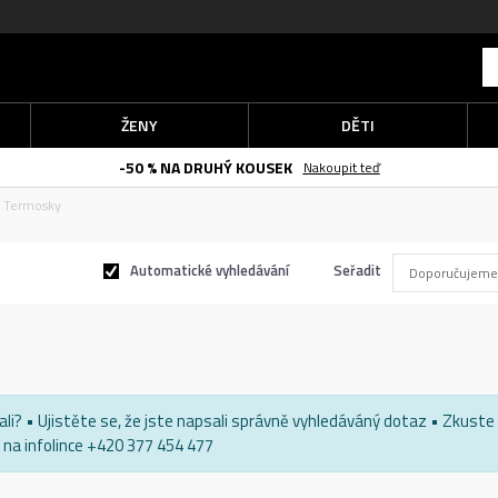
ŽENY
DĚTI
-50 % NA DRUHÝ KOUSEK
Nakoupit teď
Termosky
Automatické vyhledávání
Seřadit
edali? • Ujistěte se, že jste napsali správně vyhledáváný dotaz • Zkust
na infolince +420 377 454 477