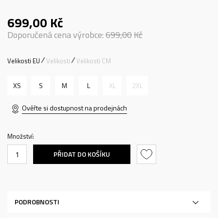
699,00
Kč
Doporučená cena výrobce:
699,00
Kč
Velikosti EU
Velikosti
Velikosti CM
XS
S
M
L
XL
2XL
Ověřte si dostupnost na prodejnách
Množství:
PŘIDAT DO KOŠÍKU
PODROBNOSTI