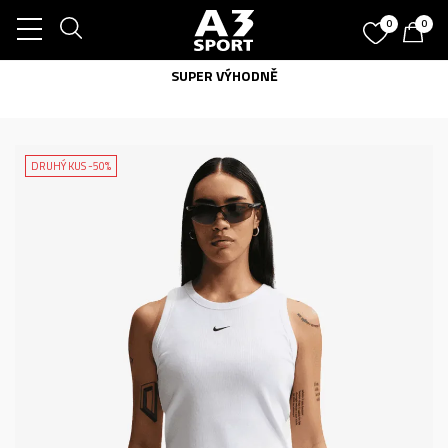
0
0
SUPER VÝHODNĚ
DRUHÝ KUS -50%