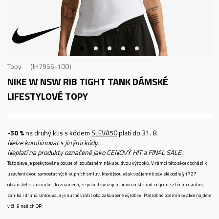
Topy
IH7956-100
NIKE W NSW RIB TIGHT TANK
DÁMSKÉ
LIFESTYLOVÉ TOPY
-50 %
na druhý kus s kódem
SLEVA50
platí do 31. 8.
Nelze kombinovat s jinými kódy.
Neplatí na produkty označené jako CENOVÝ HIT a FINAL SALE.
Tato sleva je poskytována pouze při současném nákupu dvou výrobků. V rámci této akce dochází k
uzavření dvou samostatných kupních smluv, které jsou však vzájemně závislé podle § 1727
občanského zákoníku. To znamená, že pokud využijete právo odstoupit od jedné z těchto smluv,
zaniká i druhá smlouva, a je nutné vrátit oba zakoupené výrobky. Podrobné podmínky akce najdete
v čl. 9 našich OP.