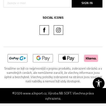
SIGN IN
SOCIAL ICONS
Snažíme se být co nejpřesnější v popisu produktu, zobrazení obrázků a v
samotných cenách, ale nemůžeme zaručit, že všechny informace jsou
úplné a bezchybné. Všechny položky zobrazené na stránce jsou součástí
naší nabídky a nemusí být vždy dostupné.
©2026
www.a3sport.cz
, Výroba
NB SOFT
. Všechna práva
vyhrazena.