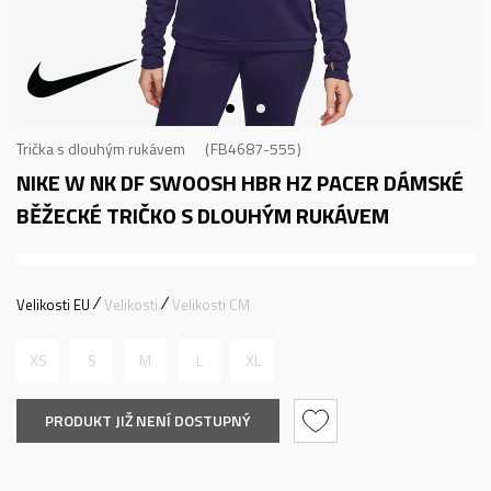
Trička s dlouhým rukávem
FB4687-555
NIKE W NK DF SWOOSH HBR HZ PACER
DÁMSKÉ
BĚŽECKÉ TRIČKO S DLOUHÝM RUKÁVEM
Velikosti EU
Velikosti
Velikosti CM
XS
S
M
L
XL
PRODUKT JIŽ NENÍ DOSTUPNÝ