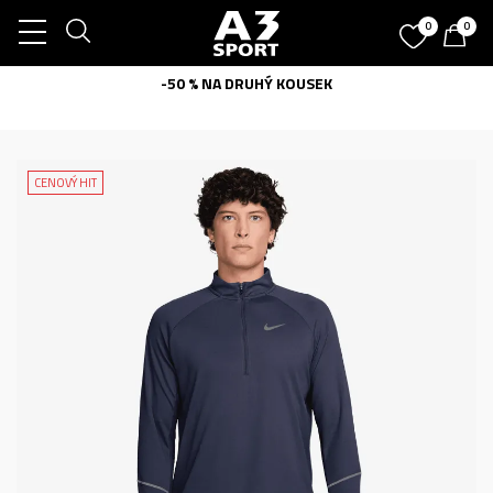
0
0
-50 % NA DRUHÝ KOUSEK
CENOVÝ HIT