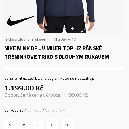
Trička s dlouhým rukávem
IF2084-410
NIKE M NK DF UV MILER TOP HZ
PÁNSKÉ
TRÉNINKOVÉ TRIKO S DLOUHÝM RUKÁVEM
Cena je hit už teď. Další slevy ani kódy se nevztahují.
1.199,00
Kč
Doporučená cena výrobce:
1.199,00
Kč
Velikosti EU
Velikosti
Velikosti CM
S
M
L
XL
2XL