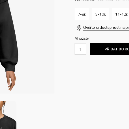
7-8r.
9-10r.
11-12r.
Ověřte si dostupnost na p
Množství:
PŘIDAT DO K