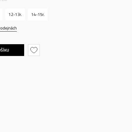
12-13r.
14-15r.
rodejnách
OŠÍKU