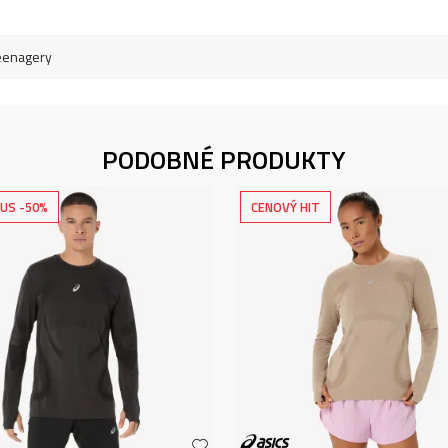
eenagery
PODOBNÉ PRODUKTY
US -50%
CENOVÝ HIT