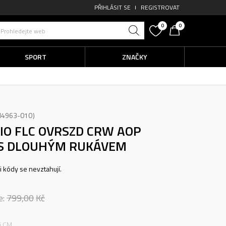
PŘIHLÁSIT SE
REGISTROVAT
0
0
Prohledejte web
SPORT
ZNAČKY
M4963-010
IO FLC OVRSZD CRW AOP
 S DLOUHÝM RUKÁVEM
ni kódy se nevztahují.
e:
799,00
Kč
ti CM