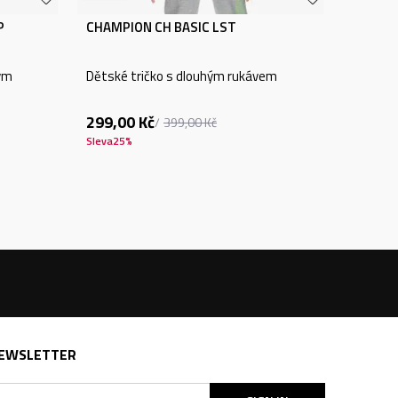
P
CHAMPION CH BASIC LST
ým
Dětské tričko s dlouhým rukávem
299,00
Kč
399,00
Kč
Sleva
25
%
EWSLETTER