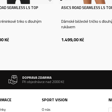
ROAD SEAMLESS LS TOP
ASICS ROAD SEAMLESS LS TO
réninkové triko s dlouhým
Dámské běžecké tričko s dlouh
m
rukávem
00
Kč
1.499,00
Kč
DOPRAVA ZDARMA
Při objednávce nad 2000 Kč
ORMACE
SPORT VISION
N
ínky
O nás