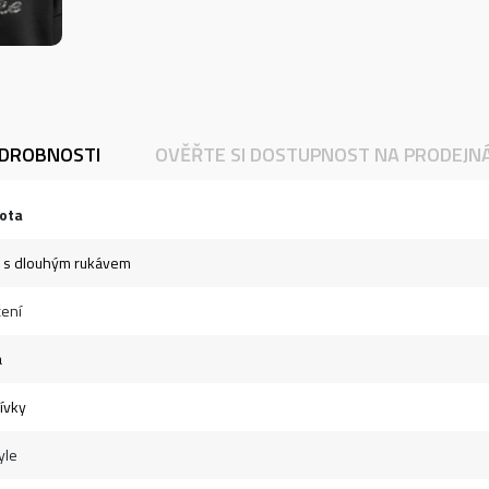
DROBNOSTI
OVĚŘTE SI DOSTUPNOST NA PRODEJN
ota
a s dlouhým rukávem
ení
á
dívky
yle