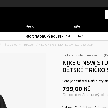
ŽENY
DĚTI
-50 % NA DRUHÝ KOUSEK
Nakoupit teď
Trička s dlouhým rukávem
Nike G NSW STDIO FLC OVRSZD CRW AOP
Trička s dlouhým rukávem
I
NIKE G NSW STD
DĚTSKÉ TRIČKO
Cena je hit už teď. Další slevy a
799,00
Kč
Doporučená cena výrobc
Velikosti EU
Velikosti
Velikos