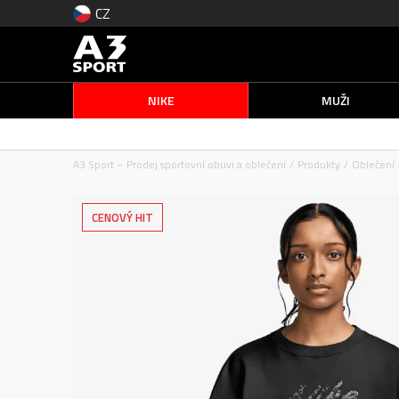
CZ
NIKE
MUŽI
A3 Sport – Prodej sportovní obuvi a oblečení
Produkty
Oblečení
CENOVÝ HIT