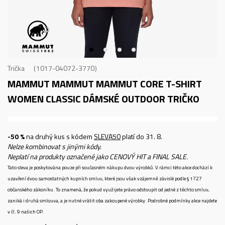
Trička
1017-04072-3770
MAMMUT MAMMUT MAMMUT CORE T-SHIRT
WOMEN CLASSIC
DÁMSKÉ OUTDOOR TRIČKO
-50 %
na druhý kus s kódem
SLEVA50
platí do 31. 8.
Nelze kombinovat s jinými kódy.
Neplatí na produkty označené jako CENOVÝ HIT a FINAL SALE.
Tato sleva je poskytována pouze při současném nákupu dvou výrobků. V rámci této akce dochází k
uzavření dvou samostatných kupních smluv, které jsou však vzájemně závislé podle § 1727
občanského zákoníku. To znamená, že pokud využijete právo odstoupit od jedné z těchto smluv,
zaniká i druhá smlouva, a je nutné vrátit oba zakoupené výrobky. Podrobné podmínky akce najdete
v čl. 9 našich OP.