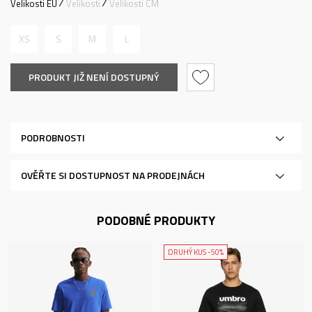
Velikosti EU
Velikosti
Velikosti CM
XS
S
M
L
PRODUKT JIŽ NENÍ DOSTUPNÝ
PODROBNOSTI
OVĚŘTE SI DOSTUPNOST NA PRODEJNÁCH
PODOBNÉ PRODUKTY
DRUHÝ KUS -50%