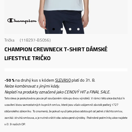
Trička
118297-BS056
CHAMPION CREWNECK T-SHIRT
DÁMSKÉ
LIFESTYLE TRIČKO
-50 %
na druhý kus s kódem
SLEVA50
platí do 31. 8.
Nelze kombinovat s jinými kódy.
Neplatí na produkty označené jako CENOVÝ HIT a FINAL SALE.
Tato sleva je poskytována pouze při současném nákupu dvou výrobků. V rámci této akce dochází k
uzavření dvou samostatných kupních smluv, které jsou však vzájemně závislé podle § 1727
občanského zákoníku. To znamená, že pokud využijete právo odstoupit od jedné z těchto smluv,
zaniká i druhá smlouva, a je nutné vrátit oba zakoupené výrobky. Podrobné podmínky akce najdete
v čl. 9 našich OP.