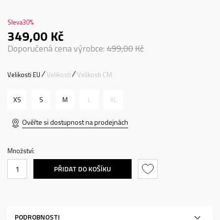
Sleva
30
%
349,00
Kč
Doporučená cena výrobce:
499,00
Kč
Velikosti EU
Velikosti
Velikosti CM
XS
S
M
L
XL
Ověřte si dostupnost na prodejnách
Množství:
PŘIDAT DO KOŠÍKU
PODROBNOSTI