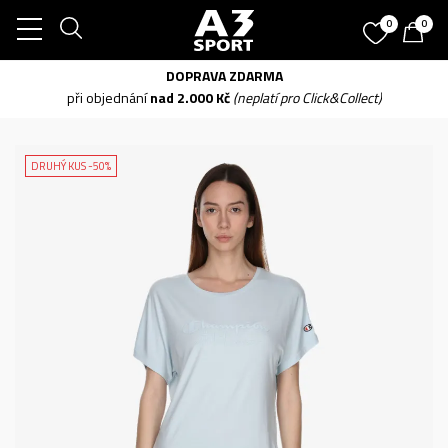
0
0
DOPRAVA ZDARMA
při objednání
nad 2.000 Kč
(neplatí pro Click&Collect)
DRUHÝ KUS -50%