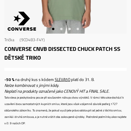
Trička
9CD483-F4Y
CONVERSE CNVB DISSECTED CHUCK PATCH SS
DĚTSKÉ TRIKO
-50 %
na druhý kus s kódem
SLEVA50
platí do 31. 8.
Nelze kombinovat s jinými kódy.
Neplatí na produkty označené jako CENOVÝ HIT a FINAL SALE.
Tato sleva je poskytována pouze při současném nákupu dvou výrobků. V rámci této akce dochází k
uzavření dvou samostatných kupních smluv, které jsou však vzájemně závislé podle § 1727
občanského zákoníku. To znamená, že pokud využijete právo odstoupit od jedné z těchto smluv,
zaniká i druhá smlouva, a je nutné vrátit oba zakoupené výrobky. Podrobné podmínky akce najdete
v čl. 9 našich OP.