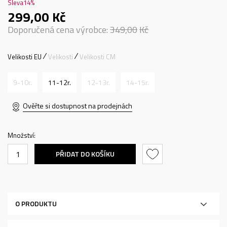
Sleva
14
%
299,00
Kč
Doporučená cena výrobce:
349,00
Kč
Velikosti EU
Velikosti
Velikosti CM
9-10r.
11-12r.
12-13r.
14-15r.
Ověřte si dostupnost na prodejnách
Množství:
PŘIDAT DO KOŠÍKU
O PRODUKTU