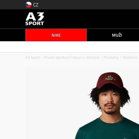
CZ
NIKE
MUŽI
A3 Sport – Prodej sportovní obuvi a oblečení
Produkty
Oblečení