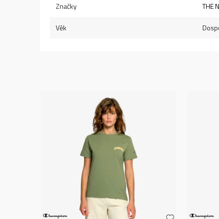
Značky
THE 
Věk
Dospě