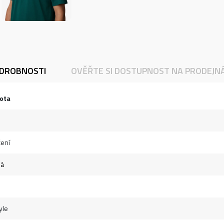
DROBNOSTI
OVĚŘTE SI DOSTUPNOST NA PRODEJN
ota
ení
ná
yle