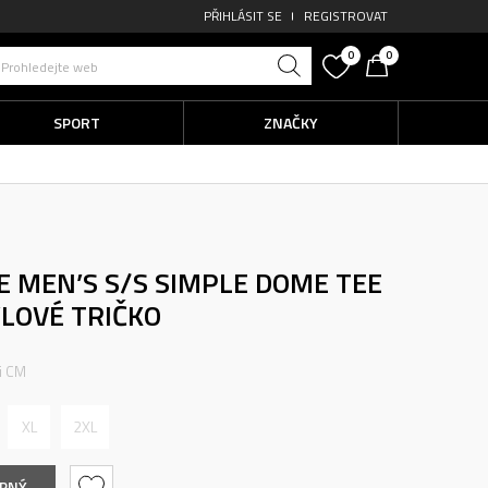
PŘIHLÁSIT SE
REGISTROVAT
0
0
Prohledejte web
SPORT
ZNAČKY
 MEN’S S/S SIMPLE DOME TEE
LOVÉ TRIČKO
ti CM
XL
2XL
UPNÝ