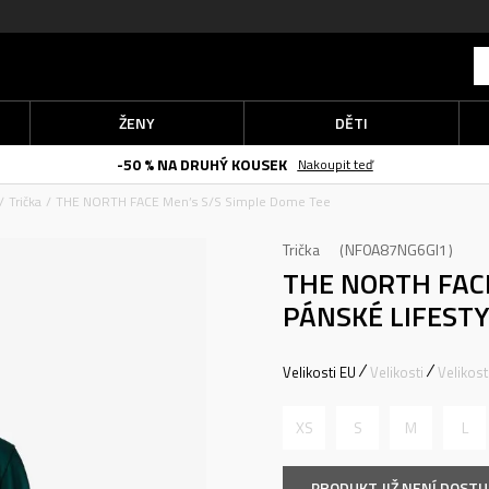
ŽENY
DĚTI
-50 % NA DRUHÝ KOUSEK
Nakoupit teď
Trička
THE NORTH FACE Men’s S/S Simple Dome Tee
Trička
NF0A87NG6GI1
THE NORTH FACE
PÁNSKÉ LIFESTY
Velikosti EU
Velikosti
Velikos
XS
S
M
L
PRODUKT JIŽ NENÍ DOST