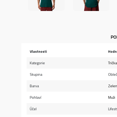
PO
Vlastnosti
Hodn
Kategorie
Trička
Skupina
Obleč
Barva
Zele
Pohlaví
Muži
Účel
Lifest