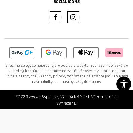
SOCIAL ICONS
Snažíme se být co nejpřesnější v popisu produktu, zobrazení obrázků a v
samotných cenách, ale nemůžeme zaručit, že všechny informace jsou
úplné a bezchybné. Všechny položky zobrazené na stránce jsou součástí
naší nabídky a nemusí být vždy dostupné.
©2026
www.a3sport.cz
, Výroba
NB SOFT
. Všechna práva
vyhrazena.