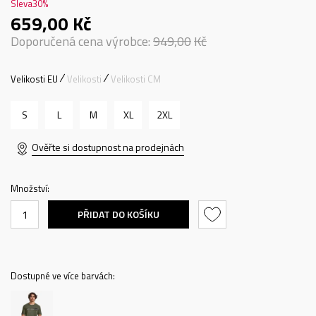
Sleva
30
%
659,00
Kč
Doporučená cena výrobce:
949,00
Kč
Velikosti EU
Velikosti
Velikosti CM
S
L
M
XL
2XL
Ověřte si dostupnost na prodejnách
Množství:
PŘIDAT DO KOŠÍKU
Dostupné ve více barvách: