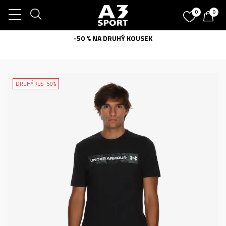
0
0
-50 % NA DRUHÝ KOUSEK
DRUHÝ KUS -50%