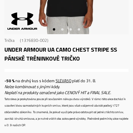
Trička
1376830-002
UNDER ARMOUR UA CAMO CHEST STRIPE SS
PÁNSKÉ TRÉNINKOVÉ TRIČKO
-50 %
na druhý kus s kódem
SLEVA50
platí do 31. 8.
Nelze kombinovat s jinými kódy.
Neplatí na produkty označené jako CENOVÝ HIT a FINAL SALE.
Tato sleva je poskytována pouze při současném nákupu dvou výrobků. V rámci této akce dochází k
uzavření dvou samostatných kupních smluv, které jsou však vzájemně závislé podle § 1727
občanského zákoníku. To znamená, že pokud využijete právo odstoupit od jedné z těchto smluv,
zaniká i druhá smlouva, a je nutné vrátit oba zakoupené výrobky. Podrobné podmínky akce najdete
v čl. 9 našich OP.