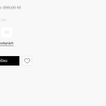
e:
899,00
Kč
ti CM
2XL
rodejnách
OŠÍKU