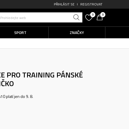
PŘIHLÁSIT SE
REGISTROVAT
0
0
Prohledejte web
SPORT
ZNAČKY
Privátní a licenční značky za super ceny
EE PRO TRAINING
PÁNSKÉ
IČKO
0 platí jen do 9. 8.