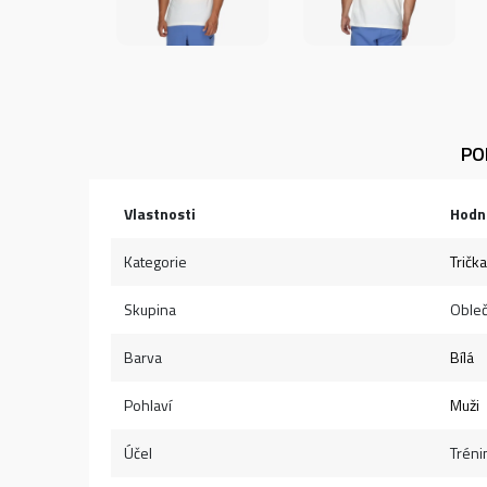
PO
Vlastnosti
Hodn
Kategorie
Trička
Skupina
Obleč
Barva
Bílá
Pohlaví
Muži
Účel
Tréni