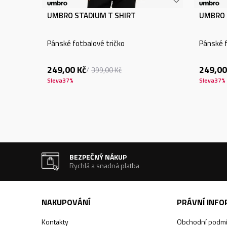
UMBRO STADIUM T SHIRT
UMBRO 
Pánské fotbalové tričko
Pánské f
249,00
Kč
249,00
399,00
Kč
Sleva
37
%
Sleva
37
%
BEZPEČNÝ NÁKUP
Rychlá a snadná platba
NAKUPOVÁNÍ
PRÁVNÍ INF
Kontakty
Obchodní podm