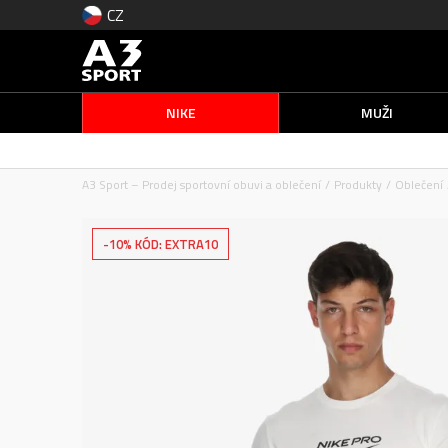
CZ
NIKE
MUŽI
A3 Sport – Prodej sportovní obuvi a oblečení
Produkty
Oblečení
-10% KÓD: EXTRA10