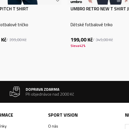
PITCH T SHIRT
UMBRO RETRO NEW T SHIRT 
otbalové tričko
Dětské fotbalové triko
Kč
199,00
Kč
399,00
Kč
349,00
Kč
Sleva
42
%
DOPRAVA ZDARMA
Při objednávce nad 2000 Kč
ORMACE
SPORT VISION
N
ínky
O nás