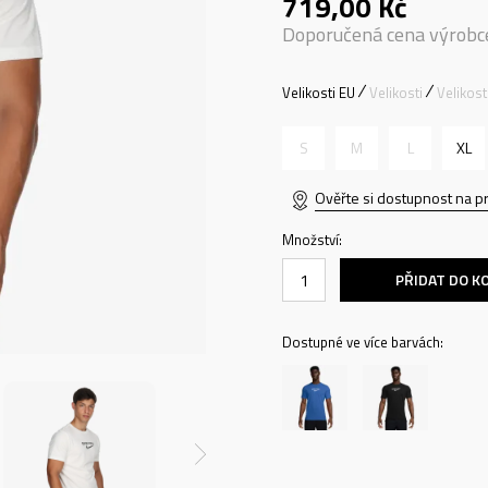
719,00
Kč
Doporučená cena výrobc
Velikosti EU
Velikosti
Velikos
S
M
L
XL
Ověřte si dostupnost na p
Množství:
PŘIDAT DO K
Dostupné ve více barvách: