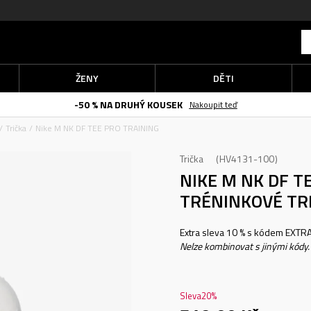
ŽENY
DĚTI
SUPER VÝHODNĚ
Trička
Nike M NK DF TEE PRO TRAINING
Trička
HV4131-100
NIKE M NK DF T
TRÉNINKOVÉ TR
Extra sleva 10 % s kódem EXTRA1
Nelze kombinovat s jinými kódy.
Sleva
20
%