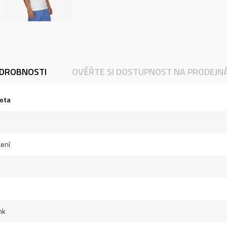
DROBNOSTI
OVĚŘTE SI DOSTUPNOST NA PRODEJN
ota
ení
nk