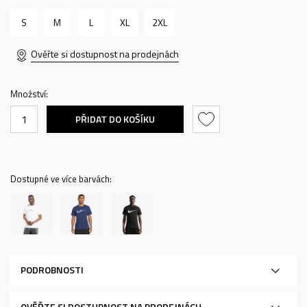
S
M
L
XL
2XL
Ověřte si dostupnost na prodejnách
Množství:
PŘIDAT DO KOŠÍKU
Dostupné ve více barvách:
PODROBNOSTI
OVĚŘTE SI DOSTUPNOST NA PRODEJNÁCH