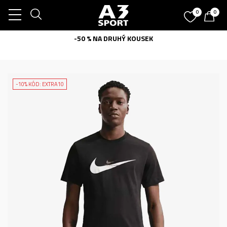
0
0
-50 % NA DRUHÝ KOUSEK
-10% KÓD: EXTRA10