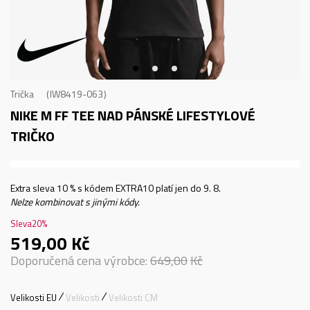
Trička
IW8419-063
NIKE M FF TEE NAD
PÁNSKÉ LIFESTYLOVÉ
TRIČKO
Extra sleva 10 % s kódem EXTRA10 platí jen do 9. 8.
Nelze kombinovat s jinými kódy.
Sleva
20
%
519,00
Kč
Doporučená cena výrobce:
649,00
Kč
Velikosti EU
Velikosti
Velikosti CM