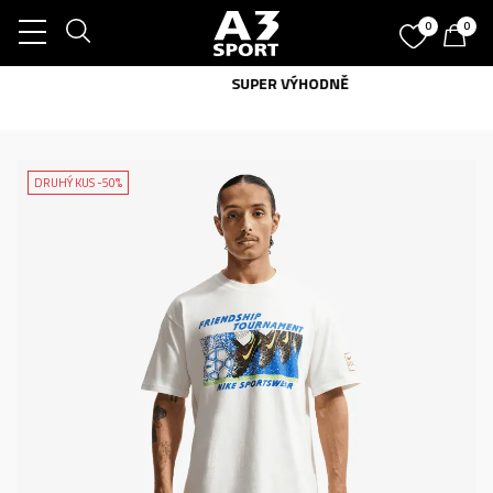
0
0
SUPER VÝHODNĚ
DRUHÝ KUS -50%