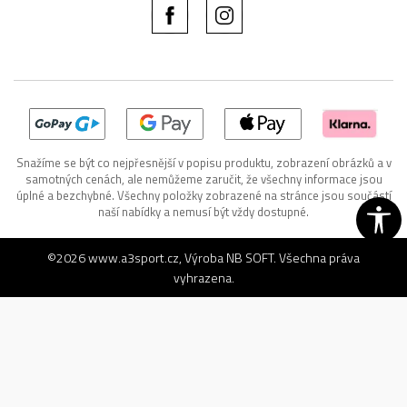
Snažíme se být co nejpřesnější v popisu produktu, zobrazení obrázků a v
samotných cenách, ale nemůžeme zaručit, že všechny informace jsou
úplné a bezchybné. Všechny položky zobrazené na stránce jsou součástí
naší nabídky a nemusí být vždy dostupné.
©2026
www.a3sport.cz
, Výroba
NB SOFT
. Všechna práva
vyhrazena.