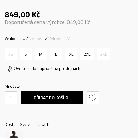
849,00
Kč
Doporučená cena výrobce:
849,00
Kč
Velikosti EU
Velikosti
Velikosti CM
XS
S
M
L
XL
2XL
3XL
Ověřte si dostupnost na prodejnách
Množství:
PŘIDAT DO KOŠÍKU
Dostupné ve více barvách: