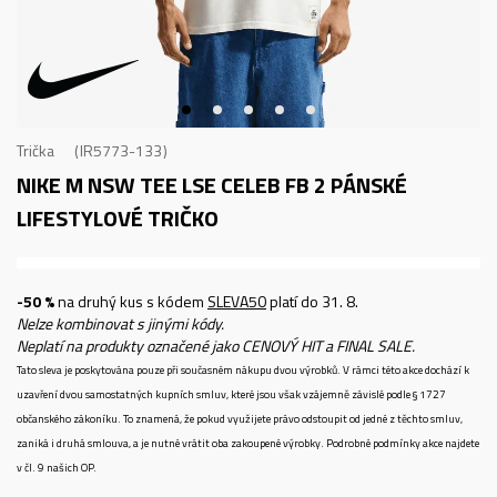
Trička
IR5773-133
NIKE M NSW TEE LSE CELEB FB 2
PÁNSKÉ
LIFESTYLOVÉ TRIČKO
-50 %
na druhý kus s kódem
SLEVA50
platí do 31. 8.
Nelze kombinovat s jinými kódy.
Neplatí na produkty označené jako CENOVÝ HIT a FINAL SALE.
Tato sleva je poskytována pouze při současném nákupu dvou výrobků. V rámci této akce dochází k
uzavření dvou samostatných kupních smluv, které jsou však vzájemně závislé podle § 1727
občanského zákoníku. To znamená, že pokud využijete právo odstoupit od jedné z těchto smluv,
zaniká i druhá smlouva, a je nutné vrátit oba zakoupené výrobky. Podrobné podmínky akce najdete
v čl. 9 našich OP.