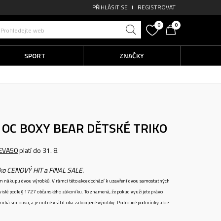
PŘIHLÁSIT SE
REGISTROVAT
0
0
Prohledejte web
SPORT
ZNAČKY
E OC BOXY BEAR
DĚTSKÉ TRIKO
EVA50
platí do 31. 8.
ako CENOVÝ HIT a FINAL SALE.
ném nákupu dvou výrobků. V rámci této akce dochází k uzavření dvou samostatných
vislé podle § 1727 občanského zákoníku. To znamená, že pokud využijete právo
 druhá smlouva, a je nutné vrátit oba zakoupené výrobky. Podrobné podmínky akce