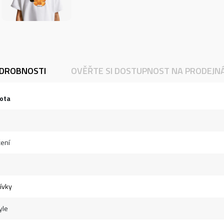
DROBNOSTI
OVĚŘTE SI DOSTUPNOST NA PRODEJN
ota
ení
dívky
yle