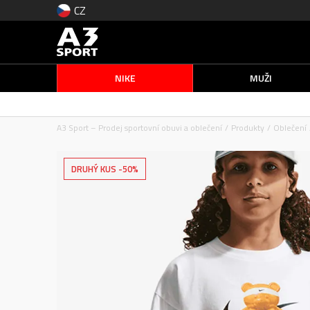
CZ
NIKE
MUŽI
A3 Sport – Prodej sportovní obuvi a oblečení
Produkty
Oblečení
DRUHÝ KUS -50%