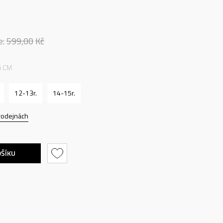
e:
599,00
Kč
ti CM
12-13r.
14-15r.
rodejnách
OŠÍKU