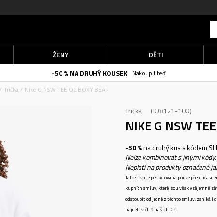
ŽENY
DĚTI
-50 % NA DRUHÝ KOUSEK
Nakoupit teď
Trička
Nike G NSW TEE OC BOXY BEAR
Trička
IO8121-100
NIKE G NSW TE
-50 %
na druhý kus s kódem
SL
Nelze kombinovat s jinými kódy.
Neplatí na produkty označené j
Tato sleva je poskytována pouze při součas
kupních smluv, které jsou však vzájemně zá
odstoupit od jedné z těchto smluv, zaniká i
najdete v čl. 9 našich OP.