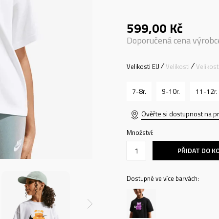
599,00
Kč
Doporučená cena výrobc
Velikosti EU
Velikosti
Velikos
7-8r.
9-10r.
11-12r.
Ověřte si dostupnost na p
Množství:
PŘIDAT DO K
Dostupné ve více barvách: