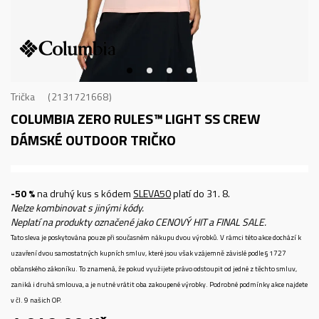
Trička
2131721668
COLUMBIA ZERO RULES™ LIGHT SS CREW
DÁMSKÉ OUTDOOR TRIČKO
-50 %
na druhý kus s kódem
SLEVA50
platí do 31. 8.
Nelze kombinovat s jinými kódy.
Neplatí na produkty označené jako CENOVÝ HIT a FINAL SALE.
Tato sleva je poskytována pouze při současném nákupu dvou výrobků. V rámci této akce dochází k
uzavření dvou samostatných kupních smluv, které jsou však vzájemně závislé podle § 1727
občanského zákoníku. To znamená, že pokud využijete právo odstoupit od jedné z těchto smluv,
zaniká i druhá smlouva, a je nutné vrátit oba zakoupené výrobky. Podrobné podmínky akce najdete
v čl. 9 našich OP.