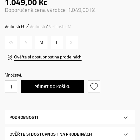
1.049,00
Kč
Doporučená cena výrobce:
1.049,00
Kč
Velikosti EU
Velikosti
Velikosti CM
XS
S
M
L
XL
Ověřte si dostupnost na prodejnách
Množství:
PŘIDAT DO KOŠÍKU
PODROBNOSTI
OVĚŘTE SI DOSTUPNOST NA PRODEJNÁCH