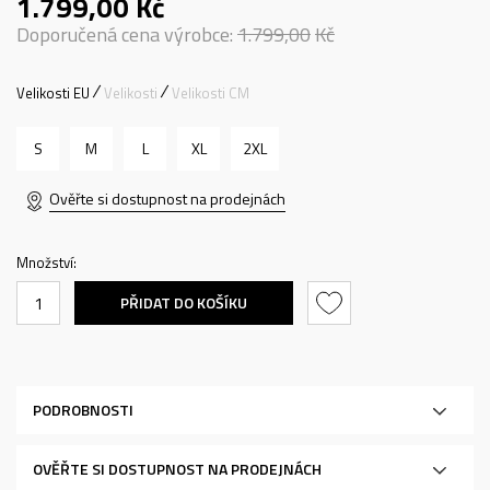
1.799,00
Kč
Doporučená cena výrobce:
1.799,00
Kč
Velikosti EU
Velikosti
Velikosti CM
S
M
L
XL
2XL
Ověřte si dostupnost na prodejnách
Množství:
PŘIDAT DO KOŠÍKU
PODROBNOSTI
OVĚŘTE SI DOSTUPNOST NA PRODEJNÁCH