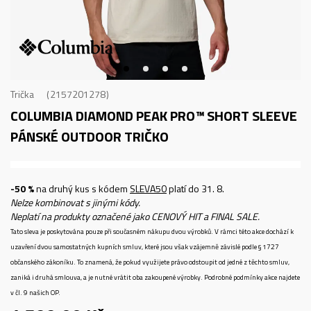
Trička
2157201278
COLUMBIA DIAMOND PEAK PRO™ SHORT SLEEVE
PÁNSKÉ OUTDOOR TRIČKO
-50 %
na druhý kus s kódem
SLEVA50
platí do 31. 8.
Nelze kombinovat s jinými kódy.
Neplatí na produkty označené jako CENOVÝ HIT a FINAL SALE.
Tato sleva je poskytována pouze při současném nákupu dvou výrobků. V rámci této akce dochází k
uzavření dvou samostatných kupních smluv, které jsou však vzájemně závislé podle § 1727
občanského zákoníku. To znamená, že pokud využijete právo odstoupit od jedné z těchto smluv,
zaniká i druhá smlouva, a je nutné vrátit oba zakoupené výrobky. Podrobné podmínky akce najdete
v čl. 9 našich OP.