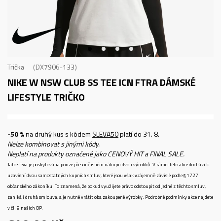
Trička
DX7906-133
NIKE W NSW CLUB SS TEE ICN FTRA
DÁMSKÉ
LIFESTYLE TRIČKO
-50 %
na druhý kus s kódem
SLEVA50
platí do 31. 8.
Nelze kombinovat s jinými kódy.
Neplatí na produkty označené jako CENOVÝ HIT a FINAL SALE.
Tato sleva je poskytována pouze při současném nákupu dvou výrobků. V rámci této akce dochází k
uzavření dvou samostatných kupních smluv, které jsou však vzájemně závislé podle § 1727
občanského zákoníku. To znamená, že pokud využijete právo odstoupit od jedné z těchto smluv,
zaniká i druhá smlouva, a je nutné vrátit oba zakoupené výrobky. Podrobné podmínky akce najdete
v čl. 9 našich OP.