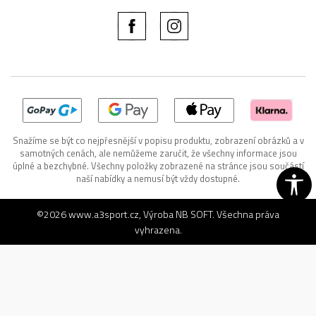
Snažíme se být co nejpřesnější v popisu produktu, zobrazení obrázků a v
samotných cenách, ale nemůžeme zaručit, že všechny informace jsou
úplné a bezchybné. Všechny položky zobrazené na stránce jsou součástí
naší nabídky a nemusí být vždy dostupné.
©2026
www.a3sport.cz
, Výroba
NB SOFT
. Všechna práva
vyhrazena.