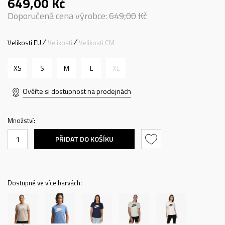
649,00
Kč
Doporučená cena výrobce:
649,00
Kč
Velikosti EU
Velikosti
Velikosti CM
XS
S
M
L
XL
Ověřte si dostupnost na prodejnách
Množství:
PŘIDAT DO KOŠÍKU
Dostupné ve více barvách: