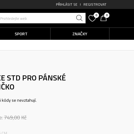
PŘIHLÁSIT SE
REGISTROVAT
0
0
Prohledejte web
SPORT
ZNAČKY
EE STD PRO
PÁNSKÉ
IČKO
ni kódy se nevztahují.
e:
749,00
Kč
ti CM