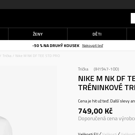
ŽENY
DĚTI
-50 % NA DRUHÝ KOUSEK
Nakoupit teď
Trička
Nike M NK DF TEE STD PRO
Trička
IH1947-100
NIKE M NK DF T
TRÉNINKOVÉ TR
Cena je hit už teď. Další slevy a
749,00
Kč
Doporučená cena výrobc
Velikosti EU
Velikosti
Velikos