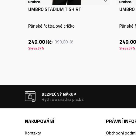
UMBRO STADIUM T SHIRT
UMBRO 
Pánské fotbalové tričko
Pánské f
249,00
Kč
249,00
399,00
Kč
Sleva
37
%
Sleva
37
%
BEZPEČNÝ NÁKUP
Rychlá a snadná platba
NAKUPOVÁNÍ
PRÁVNÍ INF
Kontakty
Obchodní podm