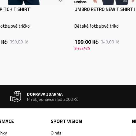
PITCH T SHIRT
UMBRO RETRO NEW T SHIRT 
otbalové tričko
Dětské fotbalové triko
Kč
199,00
Kč
399,00
Kč
349,00
Kč
Sleva
42
%
DOPRAVA ZDARMA
Při objednávce nad 2000 Kč
ORMACE
SPORT VISION
N
ínky
O nás