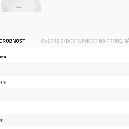
DROBNOSTI
OVĚŘTE SI DOSTUPNOST NA PRODEJN
ota
ení
nk