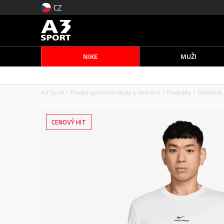
CZ
NIKE
MUŽI
A3 Sport – Prodej sportovní obuvi a oblečení
Produkty
Oblečení
CENOVÝ HIT