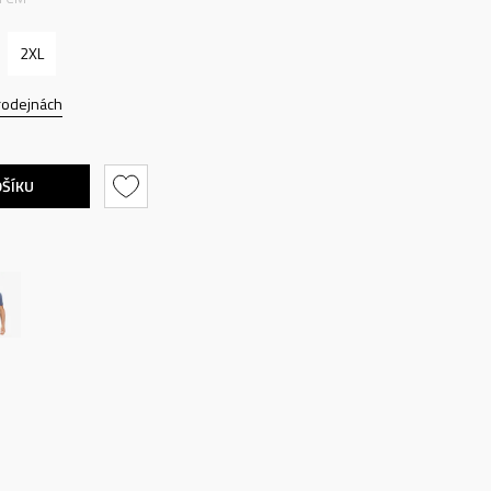
2XL
rodejnách
OŠÍKU