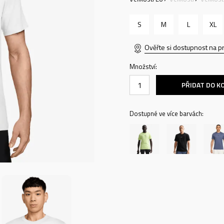
S
M
L
XL
Ověřte si dostupnost na p
Množství:
PŘIDAT DO K
Dostupné ve více barvách: