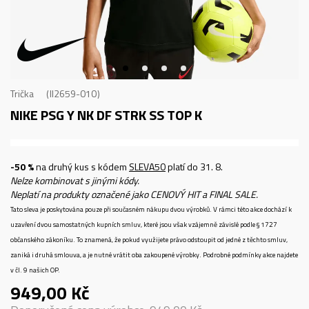
Trička
II2659-010
NIKE PSG Y NK DF STRK SS TOP K
-50 %
na druhý kus s kódem
SLEVA50
platí do 31. 8.
Nelze kombinovat s jinými kódy.
Neplatí na produkty označené jako CENOVÝ HIT a FINAL SALE.
Tato sleva je poskytována pouze při současném nákupu dvou výrobků. V rámci této akce dochází k
uzavření dvou samostatných kupních smluv, které jsou však vzájemně závislé podle § 1727
občanského zákoníku. To znamená, že pokud využijete právo odstoupit od jedné z těchto smluv,
zaniká i druhá smlouva, a je nutné vrátit oba zakoupené výrobky. Podrobné podmínky akce najdete
v čl. 9 našich OP.
949,00
Kč