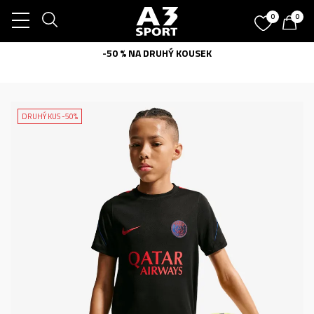
0
0
-50 % NA DRUHÝ KOUSEK
DRUHÝ KUS -50%