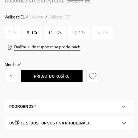
Doporučená cena výrobce:
949,00
Kč
Velikosti EU
Velikosti
Velikosti CM
7-8r.
9-10r.
11-12r.
12-13r.
14-15r.
Ověřte si dostupnost na prodejnách
Množství:
PŘIDAT DO KOŠÍKU
PODROBNOSTI
OVĚŘTE SI DOSTUPNOST NA PRODEJNÁCH