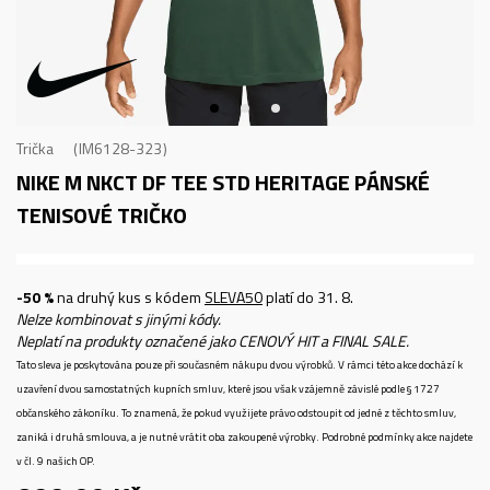
Trička
IM6128-323
NIKE M NKCT DF TEE STD HERITAGE
PÁNSKÉ
TENISOVÉ TRIČKO
-50 %
na druhý kus s kódem
SLEVA50
platí do 31. 8.
Nelze kombinovat s jinými kódy.
Neplatí na produkty označené jako CENOVÝ HIT a FINAL SALE.
Tato sleva je poskytována pouze při současném nákupu dvou výrobků. V rámci této akce dochází k
uzavření dvou samostatných kupních smluv, které jsou však vzájemně závislé podle § 1727
občanského zákoníku. To znamená, že pokud využijete právo odstoupit od jedné z těchto smluv,
zaniká i druhá smlouva, a je nutné vrátit oba zakoupené výrobky. Podrobné podmínky akce najdete
v čl. 9 našich OP.