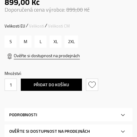
899,00
Kč
Doporučená cena výrobce:
899,00
Kč
Velikosti EU
Velikosti
Velikosti CM
S
M
L
XL
2XL
Ověřte si dostupnost na prodejnách
Množství:
PŘIDAT DO KOŠÍKU
PODROBNOSTI
OVĚŘTE SI DOSTUPNOST NA PRODEJNÁCH