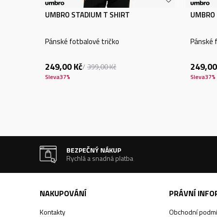
UMBRO STADIUM T SHIRT
UMBRO 
Pánské fotbalové tričko
Pánské f
249,00
Kč
249,00
399,00
Kč
Sleva
37
%
Sleva
37
%
BEZPEČNÝ NÁKUP
Rychlá a snadná platba
NAKUPOVÁNÍ
PRÁVNÍ INF
Kontakty
Obchodní podm