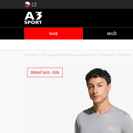
CZ
NIKE
MUŽI
A3 Sport – Prodej sportovní obuvi a oblečení
Produkty
Oblečení
DRUHÝ KUS -50%