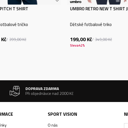
PITCH T SHIRT
UMBRO RETRO NEW T SHIRT 
otbalové tričko
Dětské fotbalové triko
Kč
199,00
Kč
399,00
Kč
349,00
Kč
Sleva
42
%
DOPRAVA ZDARMA
Při objednávce nad 2000 Kč
ORMACE
SPORT VISION
N
ínky
O nás