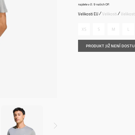
najdete v čl. 9 našich OP.
Velikosti EU
Velikosti
Velikos
XS
S
M
L
PRODUKT JIŽ NENÍ DOST