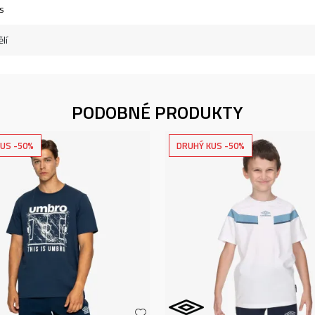
s
lí
PODOBNÉ PRODUKTY
US -50%
DRUHÝ KUS -50%