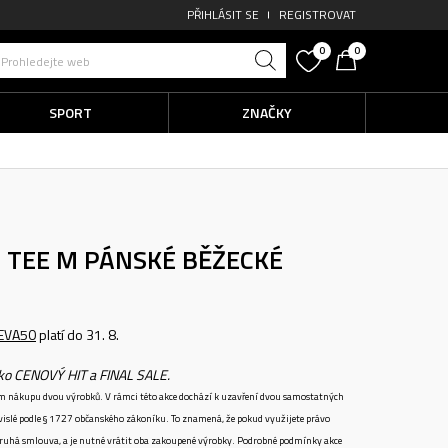
PŘIHLÁSIT SE
REGISTROVAT
0
0
Prohledejte web
SPORT
ZNAČKY
S TEE M
PÁNSKÉ BĚŽECKÉ
EVA50
platí do 31. 8.
ako CENOVÝ HIT a FINAL SALE.
ném nákupu dvou výrobků. V rámci této akce dochází k uzavření dvou samostatných
vislé podle § 1727 občanského zákoníku. To znamená, že pokud využijete právo
 druhá smlouva, a je nutné vrátit oba zakoupené výrobky. Podrobné podmínky akce