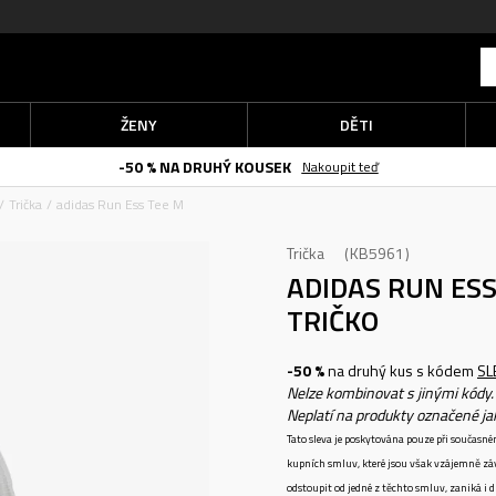
ŽENY
DĚTI
-50 % NA DRUHÝ KOUSEK
Nakoupit teď
Trička
adidas Run Ess Tee M
Trička
KB5961
ADIDAS RUN ES
TRIČKO
-50 %
na druhý kus s kódem
SL
Nelze kombinovat s jinými kódy.
Neplatí na produkty označené j
Tato sleva je poskytována pouze při součas
kupních smluv, které jsou však vzájemně zá
odstoupit od jedné z těchto smluv, zaniká i