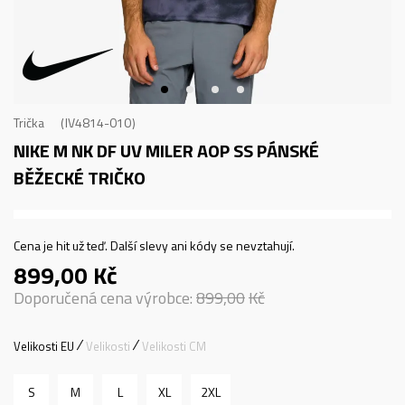
Trička
IV4814-010
NIKE M NK DF UV MILER AOP SS
PÁNSKÉ
BĚŽECKÉ TRIČKO
Cena je hit už teď. Další slevy ani kódy se nevztahují.
899,00
Kč
Doporučená cena výrobce:
899,00
Kč
Velikosti EU
Velikosti
Velikosti CM
S
M
L
XL
2XL