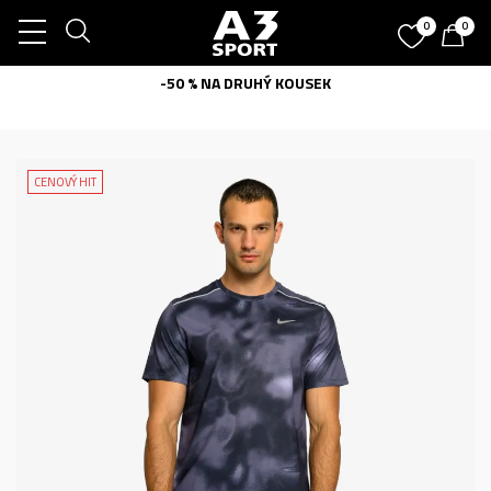
0
0
-50 % NA DRUHÝ KOUSEK
CENOVÝ HIT