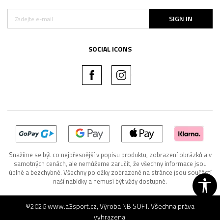
SIGN IN
SOCIAL ICONS
Snažíme se být co nejpřesnější v popisu produktu, zobrazení obrázků a v
samotných cenách, ale nemůžeme zaručit, že všechny informace jsou
úplné a bezchybné. Všechny položky zobrazené na stránce jsou součástí
naší nabídky a nemusí být vždy dostupné.
©2026
www.a3sport.cz
, Výroba
NB SOFT
. Všechna práva
vyhrazena.