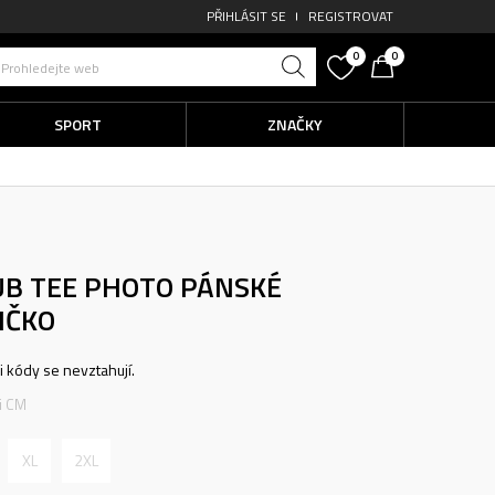
PŘIHLÁSIT SE
REGISTROVAT
0
0
Prohledejte web
SPORT
ZNAČKY
UB TEE PHOTO
PÁNSKÉ
IČKO
ni kódy se nevztahují.
ti CM
XL
2XL