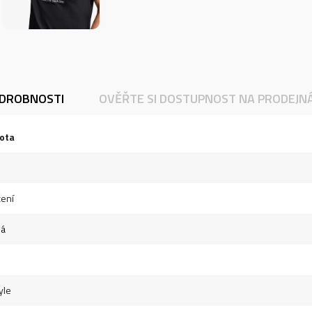
DROBNOSTI
OVĚŘTE SI DOSTUPNOST NA PRODEJN
ota
ení
ná
yle