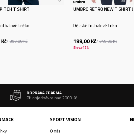
PITCH T SHIRT
UMBRO RETRO NEW T SHIRT 
otbalové tričko
Dětské fotbalové triko
Kč
199,00
Kč
399,00
Kč
349,00
Kč
Sleva
42
%
DOPRAVA ZDARMA
Při objednávce nad 2000 Kč
ORMACE
SPORT VISION
N
ínky
O nás