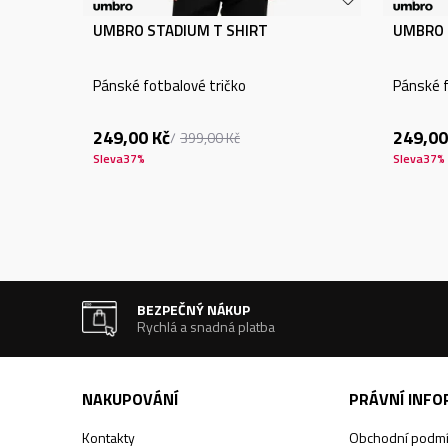
UMBRO STADIUM T SHIRT
UMBRO 
Pánské fotbalové tričko
Pánské f
249,00
Kč
249,00
399,00
Kč
Sleva
37
%
Sleva
37
%
BEZPEČNÝ NÁKUP
Rychlá a snadná platba
NAKUPOVÁNÍ
PRÁVNÍ INF
Kontakty
Obchodní podm