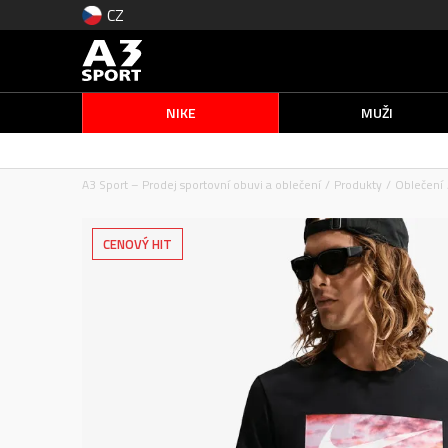
CZ
NIKE
MUŽI
A3 Sport – Prodej sportovní obuvi a oblečení
Produkty
Oblečení
CENOVÝ HIT