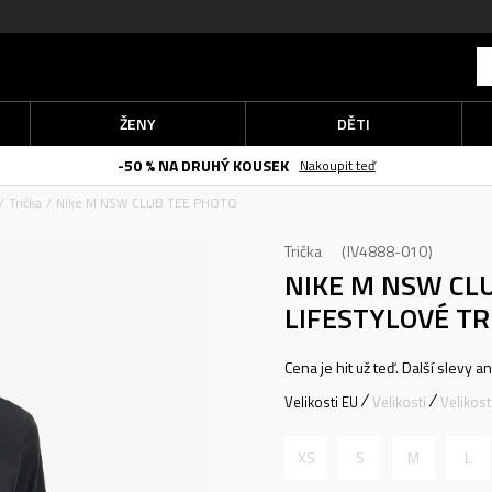
ŽENY
DĚTI
-50 % NA DRUHÝ KOUSEK
Nakoupit teď
Trička
Nike M NSW CLUB TEE PHOTO
Trička
IV4888-010
NIKE M NSW CL
LIFESTYLOVÉ TR
Cena je hit už teď. Další slevy a
Velikosti EU
Velikosti
Velikos
XS
S
M
L