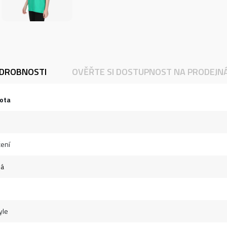
DROBNOSTI
OVĚŘTE SI DOSTUPNOST NA PRODEJN
ota
ení
ná
yle