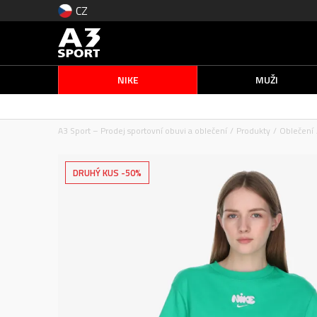
CZ
NIKE
MUŽI
A3 Sport – Prodej sportovní obuvi a oblečení
Produkty
Oblečení
DRUHÝ KUS -50%