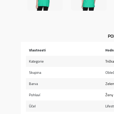
PO
Vlastnosti
Hodn
Kategorie
Trička
Skupina
Obleč
Barva
Zele
Pohlaví
Ženy
Účel
Lifest