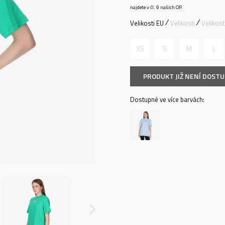
najdete v čl. 9 našich OP.
Velikosti EU
Velikosti
Velikos
XS
S
M
L
PRODUKT JIŽ NENÍ DOST
Dostupné ve více barvách: