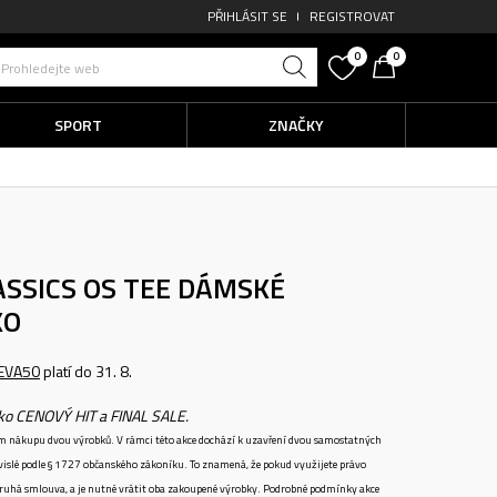
PŘIHLÁSIT SE
REGISTROVAT
0
0
Prohledejte web
SPORT
ZNAČKY
SSICS OS TEE
DÁMSKÉ
KO
EVA50
platí do 31. 8.
ako CENOVÝ HIT a FINAL SALE.
ném nákupu dvou výrobků. V rámci této akce dochází k uzavření dvou samostatných
vislé podle § 1727 občanského zákoníku. To znamená, že pokud využijete právo
 druhá smlouva, a je nutné vrátit oba zakoupené výrobky. Podrobné podmínky akce