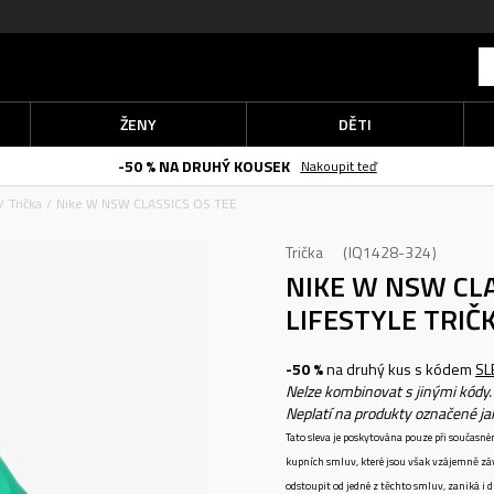
ŽENY
DĚTI
-50 % NA DRUHÝ KOUSEK
Nakoupit teď
Trička
Nike W NSW CLASSICS OS TEE
Trička
IQ1428-324
NIKE W NSW CLA
LIFESTYLE TRIČ
-50 %
na druhý kus s kódem
SL
Nelze kombinovat s jinými kódy.
Neplatí na produkty označené j
Tato sleva je poskytována pouze při součas
kupních smluv, které jsou však vzájemně zá
odstoupit od jedné z těchto smluv, zaniká i