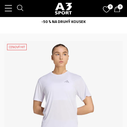
0
0
-50 % NA DRUHÝ KOUSEK
CENOVÝ HIT