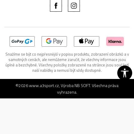
Snažíme se být co nejpřesnější v popisu produktu, zobrazení obrázků a v
samotných cenách, ale nemůžeme zaručit, že všechny informace jsou
úplné a bezchybné. Všechny položky zobrazené na stránce jsou součástí
naší nabídky a nemusí být vždy dostupné.
©2026
www.a3sport.cz
, Výroba
NB SOFT
. Všechna práva
vyhrazena.