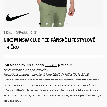
Trička
AR4997-013
NIKE M NSW CLUB TEE
PÁNSKÉ LIFESTYLOVÉ
TRIČKO
-50 %
na druhý kus s kódem
SLEVA50
platí do 31. 8.
Nelze kombinovat s jinými kódy.
Neplatí na produkty označené jako CENOVÝ HIT a FINAL SALE.
Tato sleva je poskytována pouze při současném nákupu dvou výrobků. V rámci této akce dochází k
uzavření dvou samostatných kupních smluv, které jsou však vzájemně závislé podle § 1727
občanského zákoníku. To znamená, že pokud využijete právo odstoupit od jedné z těchto smluv,
zaniká i druhá smlouva, a je nutné vrátit oba zakoupené výrobky. Podrobné podmínky akce najdete
v čl. 9 našich OP.