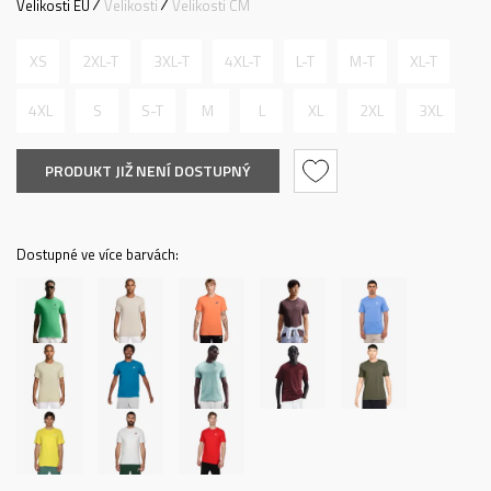
Velikosti EU
Velikosti
Velikosti CM
XS
2XL-T
3XL-T
4XL-T
L-T
M-T
XL-T
4XL
S
S-T
M
L
XL
2XL
3XL
PRODUKT JIŽ NENÍ DOSTUPNÝ
Dostupné ve více barvách: