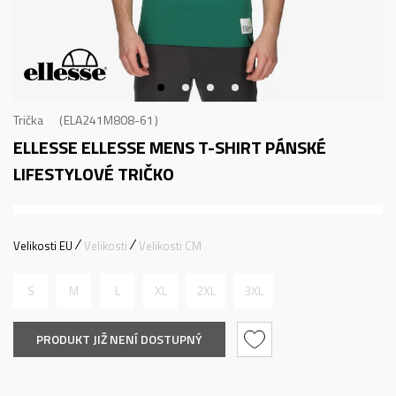
Trička
ELA241M808-61
ELLESSE ELLESSE MENS T-SHIRT
PÁNSKÉ
LIFESTYLOVÉ TRIČKO
Velikosti EU
Velikosti
Velikosti CM
S
M
L
XL
2XL
3XL
PRODUKT JIŽ NENÍ DOSTUPNÝ