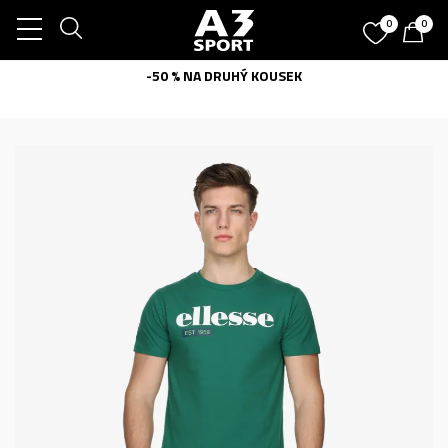
0
0
-50 % NA DRUHÝ KOUSEK