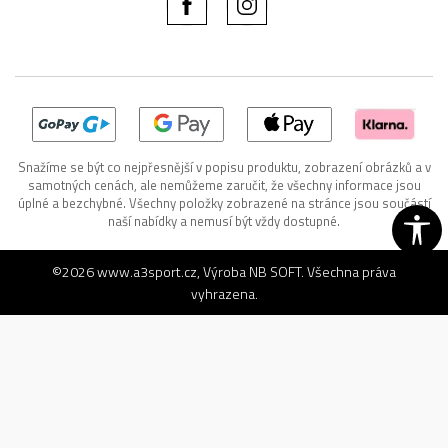
Snažíme se být co nejpřesnější v popisu produktu, zobrazení obrázků a v
samotných cenách, ale nemůžeme zaručit, že všechny informace jsou
úplné a bezchybné. Všechny položky zobrazené na stránce jsou součástí
naší nabídky a nemusí být vždy dostupné.
©2026
www.a3sport.cz
, Výroba
NB SOFT
. Všechna práva
vyhrazena.