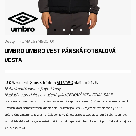
Vesty
UMA263M500-01
UMBRO UMBRO VEST
PÁNSKÁ FOTBALOVÁ
VESTA
-50 %
na druhý kus s kódem
SLEVA50
platí do 31. 8.
Nelze kombinovat s jinými kódy.
Neplatí na produkty označené jako CENOVÝ HIT a FINAL SALE.
Tato sleva je poskytována pouze při současném nákupu dvou výrobků. V rámci této akce dochází k
uzavření dvou samostatných kupních smluv, které jsou však vzájemně závislé podle § 1727
občanského zákoníku. To znamená, že pokud využijete právo odstoupit od jedné z těchto smluv,
zaniká i druhá smlouva, a je nutné vrátit oba zakoupené výrobky. Podrobné podmínky akce najdete
v čl. 9 našich OP.