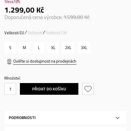
Sleva
18
%
1.299,00
Kč
Doporučená cena výrobce:
1.599,00
Kč
Velikosti EU
Velikosti
Velikosti CM
S
M
L
XL
2XL
3XL
Ověřte si dostupnost na prodejnách
Množství:
PŘIDAT DO KOŠÍKU
PODROBNOSTI