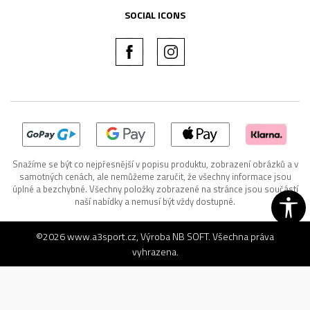
SOCIAL ICONS
Snažíme se být co nejpřesnější v popisu produktu, zobrazení obrázků a v
samotných cenách, ale nemůžeme zaručit, že všechny informace jsou
úplné a bezchybné. Všechny položky zobrazené na stránce jsou součástí
naší nabídky a nemusí být vždy dostupné.
©2026
www.a3sport.cz
, Výroba
NB SOFT
. Všechna práva
vyhrazena.