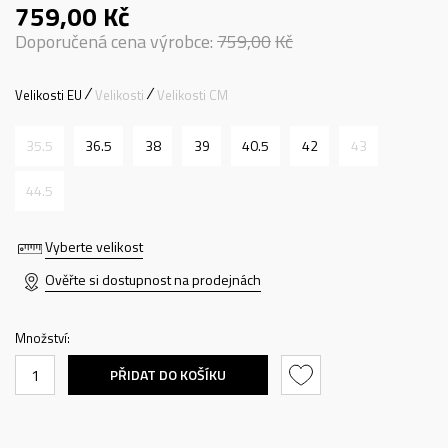
759,00
Kč
Doporučená cena výrobce:
759,00
Kč
Velikosti EU
Velikosti
Velikosti CM
35.5
36.5
38
39
40.5
42
43
44.5
Vyberte velikost
Ověřte si dostupnost na prodejnách
Množství:
PŘIDAT DO KOŠÍKU