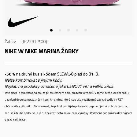
Žabky
IH2381-500
NIKE W NIKE MARINA
ŽABKY
-50 %
na druhý kus s kódem
SLEVA50
platí do 31. 8.
Nelze kombinovat s jinými kódy.
Neplatí na produkty označené jako CENOVÝ HIT a FINAL SALE.
Tato sleva je poskytována pouze při současném nákupu dvou výrobků. V rámci této akce dochází k
uzavření dvou samostatných kupních smluv, které jsou však vzájemně závislé podle § 1727
občanského zákoníku. To znamená, že pokud využijete právo odstoupit od jedné z těchto smluv,
zaniká i druhá smlouva, a je nutné vrátit oba zakoupené výrobky. Podrobné podmínky akce najdete
v čl. 9 našich OP.