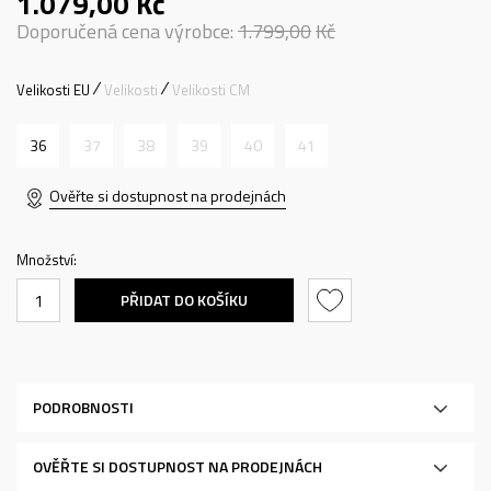
1.079,00
Kč
Doporučená cena výrobce:
1.799,00
Kč
Velikosti EU
Velikosti
Velikosti CM
36
37
38
39
40
41
Ověřte si dostupnost na prodejnách
Množství:
PŘIDAT DO KOŠÍKU
PODROBNOSTI
OVĚŘTE SI DOSTUPNOST NA PRODEJNÁCH