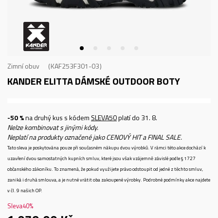
Zimní obuv
KAF253F301-03
KANDER ELITTA
DÁMSKÉ OUTDOOR BOTY
-50 %
na druhý kus s kódem
SLEVA50
platí do 31. 8.
Nelze kombinovat s jinými kódy.
Neplatí na produkty označené jako CENOVÝ HIT a FINAL SALE.
Tato sleva je poskytována pouze při současném nákupu dvou výrobků. V rámci této akce dochází k
uzavření dvou samostatných kupních smluv, které jsou však vzájemně závislé podle § 1727
občanského zákoníku. To znamená, že pokud využijete právo odstoupit od jedné z těchto smluv,
zaniká i druhá smlouva, a je nutné vrátit oba zakoupené výrobky. Podrobné podmínky akce najdete
v čl. 9 našich OP.
Sleva
40
%