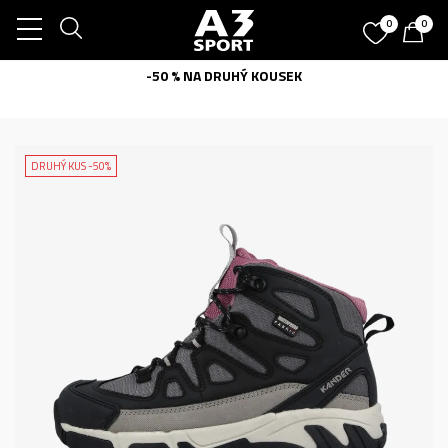
0
0
-50 % NA DRUHÝ KOUSEK
DRUHÝ KUS -50%