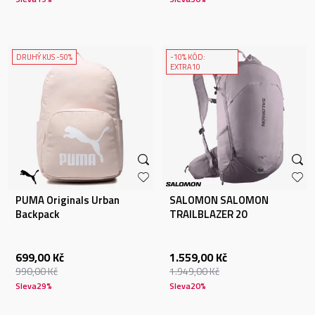
DRUHÝ KUS -50%
-10% KÓD:
EXTRA10
PUMA Originals Urban
SALOMON SALOMON
Backpack
TRAILBLAZER 20
699,00
Kč
1.559,00
Kč
990,00
Kč
1.949,00
Kč
Sleva
29
%
Sleva
20
%