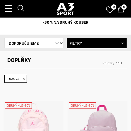
0
0
-50 % NA DRUHÝ KOUSEK
FILTRY
DOPLŇKY
Položky
118
ruzova
DRUHÝ KUS -50%
DRUHÝ KUS -50%