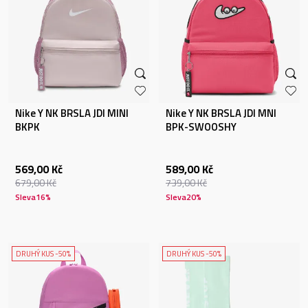
Nike Y NK BRSLA JDI MINI
Nike Y NK BRSLA JDI MNI
BKPK
BPK-SWOOSHY
569,00
Kč
589,00
Kč
679,00
Kč
739,00
Kč
Sleva
16
%
Sleva
20
%
DRUHÝ KUS -50%
DRUHÝ KUS -50%