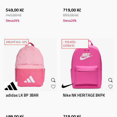
549,00
Kč
719,00
Kč
749,00
Kč
899,00
Kč
Sleva
26
%
Sleva
20
%
DRUHÝ KUS -50%
-10% KÓD:
EXTRA10
adidas LK BP 3BAR
Nike NK HERITAGE BKPK
499,00
Kč
719,00
Kč