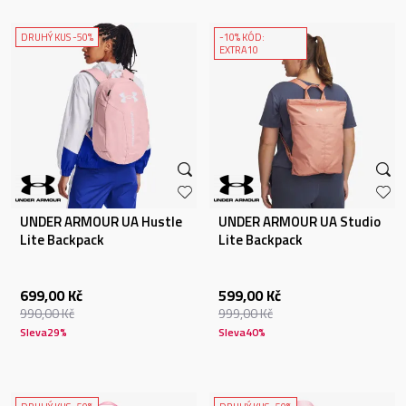
DRUHÝ KUS -50%
-10% KÓD:
EXTRA10
UNDER ARMOUR UA Hustle
UNDER ARMOUR UA Studio
Lite Backpack
Lite Backpack
699,00
Kč
599,00
Kč
990,00
Kč
999,00
Kč
Sleva
29
%
Sleva
40
%