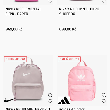
Nike Y NK ELEMENTAL
Nike Y NK ELMNTL BKPK
BKPK - PAPER
SHOEBOX
949,00
Kč
699,00
Kč
DRUHÝ KUS -50%
DRUHÝ KUS -50%
Nike Y NK JDI MINI BKPK 2.0
adidas Adicolor