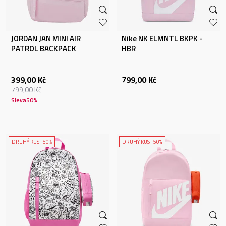
JORDAN JAN MINI AIR
Nike NK ELMNTL BKPK -
PATROL BACKPACK
HBR
399,00
Kč
799,00
Kč
799,00
Kč
Sleva
50
%
DRUHÝ KUS -50%
DRUHÝ KUS -50%