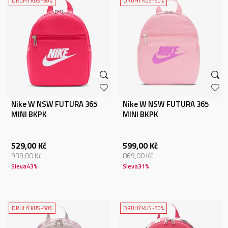
DRUHÝ KUS -50%
DRUHÝ KUS -50%
Nike W NSW FUTURA 365
Nike W NSW FUTURA 365
MINI BKPK
MINI BKPK
529,00
Kč
599,00
Kč
939,00
Kč
869,00
Kč
Sleva
43
%
Sleva
31
%
DRUHÝ KUS -50%
DRUHÝ KUS -50%