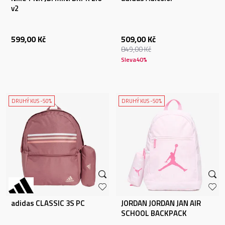
v2
599,00
Kč
509,00
Kč
849,00
Kč
Sleva
40
%
DRUHÝ KUS -50%
DRUHÝ KUS -50%
adidas CLASSIC 3S PC
JORDAN JORDAN JAN AIR
SCHOOL BACKPACK