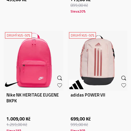
899,00
Kč
Sleva
20
%
DRUHÝ KUS -50%
DRUHÝ KUS -50%
Nike NK HERITAGE EUGENE
adidas POWER VII
BKPK
1.009,00
Kč
699,00
Kč
1.259,00
Kč
999,00
Kč
Sleva
19
%
Sleva
30
%