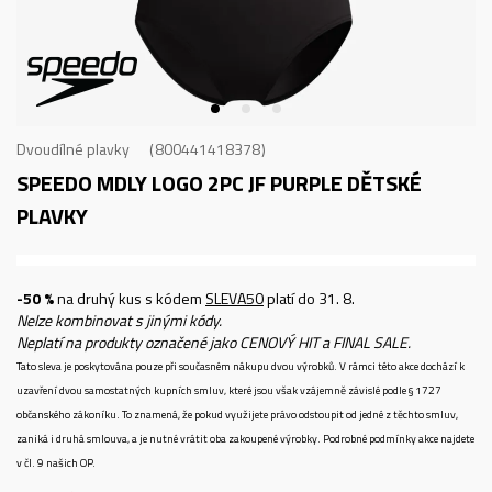
Dvoudílné plavky
800441418378
SPEEDO MDLY LOGO 2PC JF PURPLE
DĚTSKÉ
PLAVKY
-50 %
na druhý kus s kódem
SLEVA50
platí do 31. 8.
Nelze kombinovat s jinými kódy.
Neplatí na produkty označené jako CENOVÝ HIT a FINAL SALE.
Tato sleva je poskytována pouze při současném nákupu dvou výrobků. V rámci této akce dochází k
uzavření dvou samostatných kupních smluv, které jsou však vzájemně závislé podle § 1727
občanského zákoníku. To znamená, že pokud využijete právo odstoupit od jedné z těchto smluv,
zaniká i druhá smlouva, a je nutné vrátit oba zakoupené výrobky. Podrobné podmínky akce najdete
v čl. 9 našich OP.