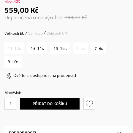
Sleva
30
%
559,00
Kč
Doporučená cena výrobce:
799,00
Kč
Velikosti EU
Velikosti
Velikosti CM
11-12r.
13-14r.
15-16r.
5-6r.
7-8r.
9-10r.
Ověřte si dostupnost na prodejnách
Množství:
PŘIDAT DO KOŠÍKU
PODROBNOSTI